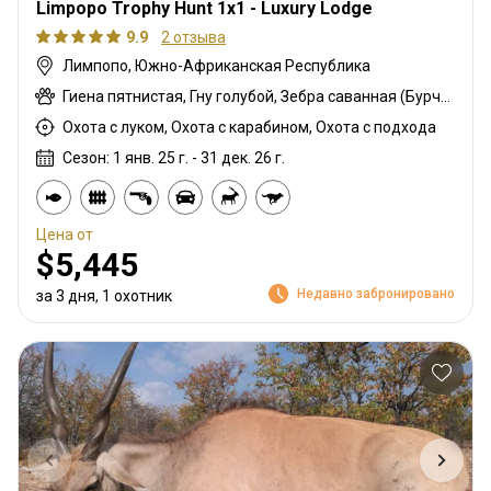
Limpopo Trophy Hunt 1x1 - Luxury Lodge
9.9
2 отзыва
Лимпопо, Южно-Африканская Республика
Гиена пятнистая, Гну голубой, Зебра саванная (Бурчеллова), Дукер кустарниковый, Орикс, Жираф, Импала, Куду, Бушбок (Лимпопо), Канна Ливингстона, Ньяла, Страус, Южноафриканский Конгони, Соболь, Стенбок, Бородавочник, Козёл водный
Охота с луком, Охота с карабином, Охота с подхода
Сезон: 1 янв. 25 г. - 31 дек. 26 г.
Цена от
$5,445
Недавно забронировано
за 3 дня, 1 охотник