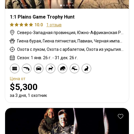
1:1 Plains Game Trophy Hunt
10.0
1 отзыв
Северо-Западная провинция, Южно-Африканская Республика
Гиена бурая, Гиена пятнистая, Павиан, Черная импала, Спрингбок чёрный, Гну белохвостый, Шакал чепрачный, Гну голубой, Зебра саванная (Бурчеллова), Бушпиг (кустарниковая свинья), Буйвол африканский, Иланд капский, Каракал, Цивета, Блесбок, Дукер кустарниковый, Болотный козел, Спрингбок, Спрингбок медный, Орикс, Генет, Жираф, Гемсбок золотой, Гну золотой, Медовый барсук, Импала, Спрингбок Калахари, Королевский Гну, Антилопа прыгун, Куду, Бушбок (Лимпопо), Канна Ливингстона, Редунка горный, Ньяла, Страус, Дикобраз, Южноафриканский Конгони, Личи красный, Роан, Соболь, Импала седловидный, Сахарский орикс, Сервал, Стенбок, Сассаби, Верветка, Бородавочник, Козёл водный, Бонтбок белый, Белый спрингбок, Импала белобокая, Блесбок жёлтый
Охота с луком, Охота с арбалетом, Охота из укрытия, Охота с карабином, Охота с подхода
Сезон: 1 янв. 26 г. - 31 дек. 26 г.
Цена от
$5,300
за 3 дня, 1 охотник