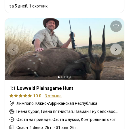
за 5 дней, 1 охотник
1:1 Lowveld Plainsgame Hunt
10.0
3 отзыва
Лимпопо, Южно-Африканская Республика
Гиена бурая, Гиена пятнистая, Павиан, Гну белохвостый, Шакал чепрачный, Гну голубой, Зебра саванная (Бурчеллова), Бушпиг (кустарниковая свинья), Иланд капский, Каракал, Цивета, Блесбок, Дукер кустарниковый, Болотный козел, Спрингбок, Орикс, Генет, Жираф, Гемсбок золотой, Гну золотой, Косуля, Медовый барсук, Импала, Королевский Гну, Антилопа прыгун, Куду, Бушбок (Лимпопо), Редунка горный, Ньяла, Ориби, Страус, Дикобраз, Дукер красный, Гемсбок красный, Южноафриканский Конгони, Личи красный, Роан, Соболь, Сервал, Стенбок, Сассаби, Верветка, Бородавочник, Козёл водный, Бонтбок белый
Охота на приваде, Охота с луком, Контрольная охота, Охота с дульнозарядным ружьём, Охота с карабином, Охота с подхода
Сезон: 1 февр. 26 г. - 31 дек. 26 г.