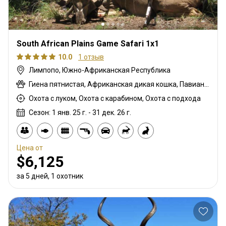
South African Plains Game Safari 1x1
10.0
1 отзыв
Лимпопо, Южно-Африканская Республика
Гиена пятнистая, Африканская дикая кошка, Павиан, Спрингбок чёрный, Гну белохвостый, Шакал чепрачный, Гну голубой, Зебра саванная (Бурчеллова), Бушбок, Бушпиг (кустарниковая свинья), Каракал, Цивета, Блесбок, Дукер кустарниковый, Болотный козел, Спрингбок, Спрингбок медный, Иланд, Орикс, Генет, Жираф, Грисбок, Импала, Спрингбок Калахари, Антилопа прыгун, Редунка горный, Ньяла, Страус, Дукер красный, Южноафриканский Конгони, Личи красный, Роан, Соболь, Сервал, Большой южный куду, Стенбок, Сассаби, Бородавочник, Козёл водный, Бонтбок белый, Белый спрингбок
Охота с луком, Охота с карабином, Охота с подхода
Сезон: 1 янв. 25 г. - 31 дек. 26 г.
Цена от
$6,125
за 5 дней, 1 охотник