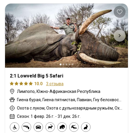
2:1 Lowveld Big 5 Safari
10.0
3 отзыва
Лимпопо, Южно-Африканская Республика
Гиена бурая, Гиена пятнистая, Павиан, Гну белохвостый, Шакал чепрачный, Гну голубой, Зебра саванная (Бурчеллова), Бушпиг (кустарниковая свинья), Буйвол африканский, Иланд капский, Каракал, Цивета, Блесбок, Дукер кустарниковый, Болотный козел, Спрингбок, Крокодил, Слон, Орикс, Генет, Жираф, Гемсбок золотой, Гну золотой, Косуля, Бегемот, Медовый барсук, Импала, Королевский Гну, Антилопа прыгун, Куду, Бушбок (Лимпопо), Редунка горный, Ньяла, Ориби, Страус, Дикобраз, Дукер красный, Гемсбок красный, Южноафриканский Конгони, Личи красный, Роан, Соболь, Сервал, Стенбок, Сассаби, Верветка, Бородавочник, Козёл водный, Бонтбок белый
Охота с луком, Охота с дульнозарядным ружьём, Охота с карабином, Охота с подхода
Сезон: 1 февр. 26 г. - 31 дек. 26 г.