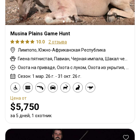
Musina Plains Game Hunt
10.0
2 отзыва
Лимпопо, Южно-Африканская Республика
Гиена пятнистая, Павиан, Черная импала, Шакал чепрачный, Гну голубой, Зебра саванная (Бурчеллова), Бушпиг (кустарниковая свинья), Иланд капский, Каракал, Цивета, Блесбок, Дукер кустарниковый, Орикс, Генет, Жираф, Гну золотой, Импала, Антилопа прыгун, Куду, Бушбок (Лимпопо), Ньяла, Дикобраз, Южноафриканский Конгони, Соболь, Сервал, Стенбок, Бородавочник, Козёл водный
Охота на приваде, Охота с луком, Охота из укрытия, Охота с карабином, Охота с подхода
Сезон: 1 мар. 26 г. - 31 окт. 26 г.
Цена от
$5,750
за 5 дней, 1 охотник