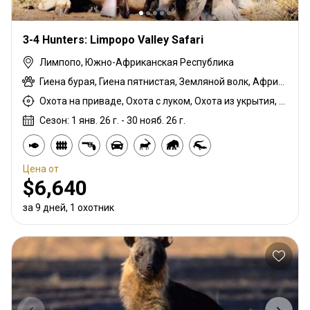
3-4 Hunters: Limpopo Valley Safari
Лимпопо, Южно-Африканская Республика
Гиена бурая, Гиена пятнистая, Земляной волк, Африканская дикая кошка, Павиан, Большеухая лисица, Шакал чепрачный, Гну голубой, Бушпиг (кустарниковая свинья), Буйвол африканский, Иланд капский, Каракал, Цивета, Дукер кустарниковый, Орикс, Жираф, Гну золотой, Медовый барсук, Импала, Куду, Бушбок (Лимпопо), Ньяла, Страус, Дикобраз, Южноафриканский Конгони, Роан, Соболь, Стенбок, Верветка, Бородавочник, Козёл водный
Охота на приваде, Охота с луком, Охота из укрытия, Контрольная охота, Охота с дульнозарядным ружьём, Охота с карабином, Охота с дробовиком, Охота с подхода
Сезон: 1 янв. 26 г. - 30 нояб. 26 г.
Цена от
$6,640
за 9 дней, 1 охотник