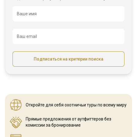
Название
Ваше имя
Ваш email
Подписаться на критерии поиска
Откройте для себя охотничьи
туры по всему миру
Прямые предложения от аутфиттеров
без
комиссии за бронирование