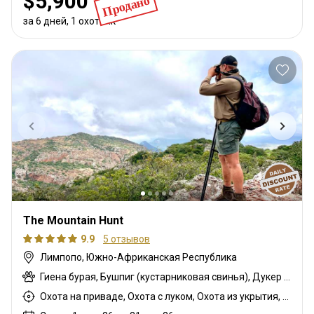
$5,900
Продано
за 6 дней, 1 охотник
The Mountain Hunt
9.9
5 отзывов
Лимпопо, Южно-Африканская Республика
Гиена бурая, Бушпиг (кустарниковая свинья), Дукер кустарниковый, Антилопа прыгун, Бушбок (Лимпопо), Дукер красный, Большой южный куду
Охота на приваде, Охота с луком, Охота из укрытия, Горная охота, Охота с карабином, Охота с подхода