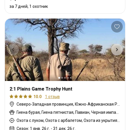
за 7 дней, 1 охотник
2:1 Plains Game Trophy Hunt
10.0
1 отзыв
Северо-Западная провинция, Южно-Африканская Республика
Гиена бурая, Гиена пятнистая, Павиан, Черная импала, Спрингбок чёрный, Гну белохвостый, Шакал чепрачный, Гну голубой, Зебра саванная (Бурчеллова), Бушпиг (кустарниковая свинья), Буйвол африканский, Иланд капский, Каракал, Цивета, Блесбок, Дукер кустарниковый, Болотный козел, Спрингбок, Спрингбок медный, Орикс, Генет, Жираф, Гемсбок золотой, Гну золотой, Медовый барсук, Импала, Спрингбок Калахари, Королевский Гну, Антилопа прыгун, Куду, Бушбок (Лимпопо), Канна Ливингстона, Редунка горный, Ньяла, Страус, Дикобраз, Южноафриканский Конгони, Личи красный, Роан, Соболь, Импала седловидный, Сахарский орикс, Сервал, Стенбок, Сассаби, Верветка, Бородавочник, Козёл водный, Бонтбок белый, Белый спрингбок, Импала белобокая, Блесбок жёлтый
Охота с луком, Охота с арбалетом, Охота из укрытия, Охота с карабином, Охота с подхода
Сезон: 1 янв. 26 г. - 31 дек. 26 г.