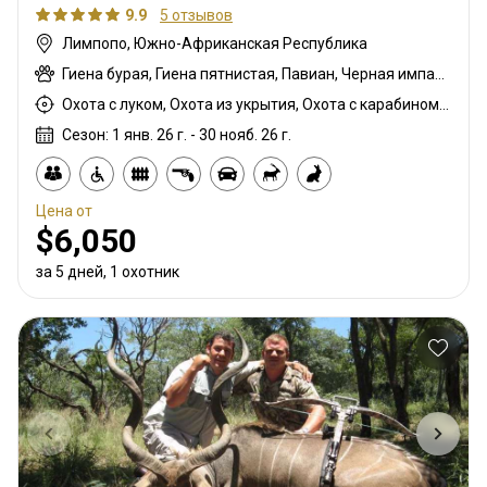
9.9
5 отзывов
Лимпопо, Южно-Африканская Республика
Гиена бурая, Гиена пятнистая, Павиан, Черная импала, Шакал чепрачный, Гну голубой, Зебра саванная (Бурчеллова), Бушпиг (кустарниковая свинья), Иланд капский, Каракал, Цивета, Блесбок, Дукер кустарниковый, Спрингбок, Блесбок медный, Орикс, Генет, Жираф, Гемсбок золотой, Гну золотой, Медовый барсук, Импала, Королевский Гну, Антилопа прыгун, Куду, Бушбок (Лимпопо), Редунка горный, Ньяла, Страус, Дикобраз, Дукер красный, Южноафриканский Конгони, Роан, Соболь, Блесбок седловидный, Импала седловидный, Сервал, Грисбок Шарпа, Стенбок, Сассаби, Бородавочник, Козёл водный, Бонтбок белый, Импала белая, Белохвостый мангуст, Блесбок жёлтый
Охота с луком, Охота из укрытия, Охота с карабином, Охота с подхода
Сезон: 1 янв. 26 г. - 30 нояб. 26 г.
Цена от
$6,050
за 5 дней, 1 охотник