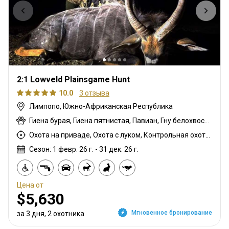
2:1 Lowveld Plainsgame Hunt
10.0
3 отзыва
Лимпопо, Южно-Африканская Республика
Гиена бурая, Гиена пятнистая, Павиан, Гну белохвостый, Шакал чепрачный, Гну голубой, Зебра саванная (Бурчеллова), Бушпиг (кустарниковая свинья), Иланд капский, Каракал, Цивета, Блесбок, Дукер кустарниковый, Болотный козел, Спрингбок, Орикс, Генет, Жираф, Гемсбок золотой, Гну золотой, Косуля, Медовый барсук, Импала, Королевский Гну, Антилопа прыгун, Куду, Бушбок (Лимпопо), Редунка горный, Ньяла, Ориби, Страус, Дикобраз, Дукер красный, Гемсбок красный, Южноафриканский Конгони, Личи красный, Роан, Соболь, Сервал, Стенбок, Сассаби, Верветка, Бородавочник, Козёл водный, Бонтбок белый
Охота на приваде, Охота с луком, Контрольная охота, Охота с дульнозарядным ружьём, Охота с карабином, Охота с подхода
Сезон: 1 февр. 26 г. - 31 дек. 26 г.
Цена от
$5,630
Мгновенное бронирование
за 3 дня, 2 охотника