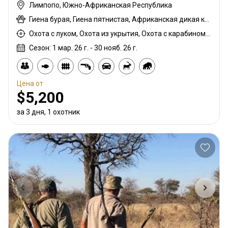
Лимпопо, Южно-Африканская Республика
Гиена бурая, Гиена пятнистая, Африканская дикая кошка, Павиан, Спрингбок чёрный, Гну белохвостый, Шакал чепрачный, Гну голубой, Зебра саванная (Бурчеллова), Бушпиг (кустарниковая свинья), Буйвол африканский, Зебра горная капская, Каракал, Цивета, Блесбок, Дукер кустарниковый, Спрингбок, Спрингбок медный, Крокодил, Иланд, Орикс, Генет, Жираф, Косуля, Бегемот, Медовый барсук, Импала, Антилопа прыгун, Куду, Бушбок (Лимпопо), Ньяла, Страус, Дикобраз, Южноафриканский Конгони, Личи красный, Роан, Соболь, Сервал, Стенбок, Сассаби, Верветка, Бородавочник, Козёл водный, Бонтбок белый, Белый спрингбок
Охота с луком, Охота из укрытия, Охота с карабином, Охота с подхода
Сезон: 1 мар. 26 г. - 30 нояб. 26 г.
Цена от
$5,200
за 3 дня, 1 охотник