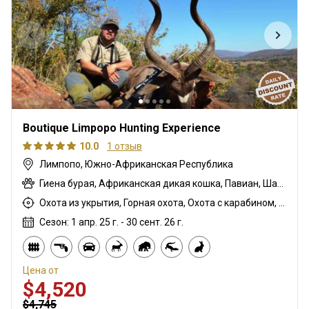
Boutique Limpopo Hunting Experience
10.0
1 отзыв
Лимпопо, Южно-Африканская Республика
Гиена бурая, Африканская дикая кошка, Павиан, Шакал чепрачный, Гну голубой, Зебра саванная (Бурчеллова), Бушбок, Бушпиг (кустарниковая свинья), Буйвол африканский, Иланд капский, Каракал, Цивета, Блесбок, Дукер кустарниковый, Крокодил, Орикс, Генет, Жираф, Бегемот, Медовый барсук, Импала, Антилопа прыгун, Куду, Редунка горный, Ньяла, Страус, Дикобраз, Южноафриканский Конгони, Роан, Соболь, Стенбок, Сассаби, Верветка, Бородавочник, Козёл водный, Бонтбок белый
Охота из укрытия, Горная охота, Охота с карабином, Охота с подхода
Сезон: 1 апр. 25 г. - 30 сент. 26 г.
Цена от
$4,520
$4,745