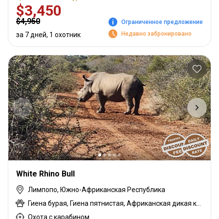
$3,450
$4,950
Ограниченное предложение
Недавно забронировано
за 7 дней, 1 охотник
White Rhino Bull
Лимпопо, Южно-Африканская Республика
Гиена бурая, Гиена пятнистая, Африканская дикая кошка, Павиан, Черная импала, Шакал чепрачный, Гну голубой, Зебра саванная (Бурчеллова), Бушпиг (кустарниковая свинья), Буйвол африканский, Иланд капский, Каракал, Цивета, Блесбок, Дукер кустарниковый, Спрингбок, Орикс, Генет, Жираф, Гемсбок золотой, Гну золотой, Бегемот, Медовый барсук, Импала, Королевский Гну, Куду, Бушбок (Лимпопо), Редунка горный, Ньяла, Гемсбок красный, Южноафриканский Конгони, Носорог, Роан, Гну королевский, Соболь, Блесбок седловидный, Импала седловидный, Сервал, Стенбок, Сассаби, Бородавочник, Козёл водный, Бонтбок белый, Импала белобокая, Блесбок жёлтый
Охота с карабином