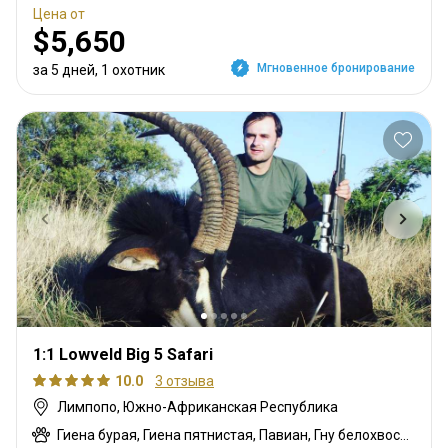
Цена от
$5,650
Мгновенное бронирование
за 5 дней, 1 охотник
1:1 Lowveld Big 5 Safari
10.0
3 отзыва
Лимпопо, Южно-Африканская Республика
Гиена бурая, Гиена пятнистая, Павиан, Гну белохвостый, Шакал чепрачный, Гну голубой, Зебра саванная (Бурчеллова), Бушпиг (кустарниковая свинья), Буйвол африканский, Иланд капский, Каракал, Цивета, Блесбок, Дукер кустарниковый, Болотный козел, Спрингбок, Крокодил, Слон, Орикс, Генет, Жираф, Гемсбок золотой, Гну золотой, Косуля, Бегемот, Медовый барсук, Импала, Королевский Гну, Антилопа прыгун, Куду, Бушбок (Лимпопо), Редунка горный, Ньяла, Ориби, Страус, Дикобраз, Дукер красный, Гемсбок красный, Южноафриканский Конгони, Личи красный, Роан, Соболь, Сервал, Стенбок, Сассаби, Верветка, Бородавочник, Козёл водный, Бонтбок белый