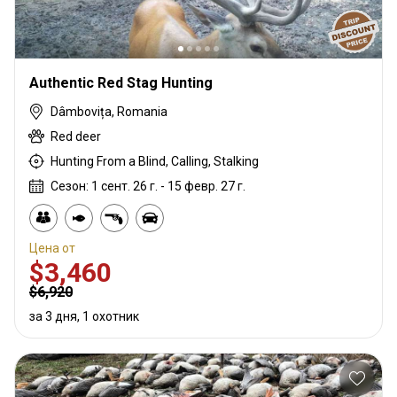
Authentic Red Stag Hunting
Dâmbovița, Romania
Red deer
Hunting From a Blind, Calling, Stalking
Сезон: 1 сент. 26 г. - 15 февр. 27 г.
Цена от
$3,460
$6,920
за 3 дня, 1 охотник