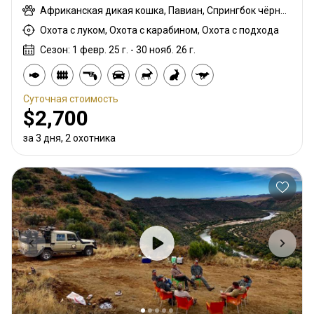
Африканская дикая кошка, Павиан, Спрингбок чёрный, Гну белохвостый, Шакал чепрачный, Гну голубой, Бушбок, Бушпиг (кустарниковая свинья), Каракал, Блесбок, Дукер кустарниковый, Спрингбок, Спрингбок медный, Иланд, Орикс, Жираф, Медовый барсук, Импала, Антилопа прыгун, Куду, Редунка горный, Ньяла, Страус, Дикобраз, Южноафриканский Конгони, Личи красный, Соболь, Сервал, Стенбок, Сассаби, Бородавочник, Козёл водный, Белый спрингбок, Зебра
Охота с луком, Охота с карабином, Охота с подхода
Сезон: 1 февр. 25 г. - 30 нояб. 26 г.
Суточная стоимость
$2,700
за 3 дня, 2 охотника