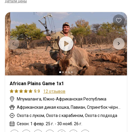
Детали цены
African Plains Game 1x1
9.9
12 отзывов
Мпумаланга, Южно-Африканская Республика
Африканская дикая кошка, Павиан, Спрингбок чёрный, Гну белохвостый, Шакал чепрачный, Гну голубой, Бушбок, Бушпиг (кустарниковая свинья), Каракал, Блесбок, Дукер кустарниковый, Спрингбок, Спрингбок медный, Иланд, Орикс, Жираф, Медовый барсук, Импала, Антилопа прыгун, Куду, Редунка горный, Ньяла, Страус, Дикобраз, Южноафриканский Конгони, Личи красный, Соболь, Сервал, Стенбок, Сассаби, Бородавочник, Козёл водный, Белый спрингбок, Зебра
Охота с луком, Охота с карабином, Охота с подхода
Сезон: 1 февр. 25 г. - 30 нояб. 26 г.