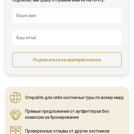
подписке, мы сразу отправим вам её на почту!
Название
Ваше имя
Ваш email
Подписаться на критерии поиска
Откройте для себя охотничьи
туры по всему миру
Прямые предложения от аутфиттеров
без
комиссии за бронирование
Проверенные отзывы
от других охотников