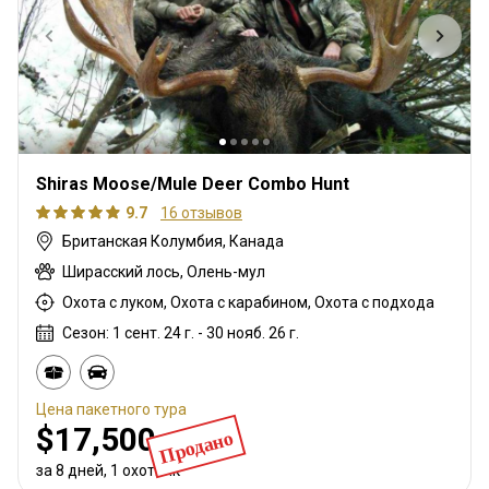
Shiras Moose/Mule Deer Combo Hunt
9.7
16 отзывов
Британская Колумбия, Канада
Ширасский лось, Олень-мул
Охота с луком, Охота с карабином, Охота с подхода
Сезон: 1 сент. 24 г. - 30 нояб. 26 г.
Цена пакетного тура
$17,500
Продано
за 8 дней, 1 охотник