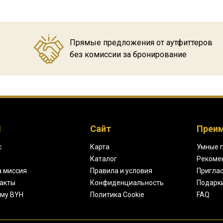
Прямые предложения от аутфиттеров
без комиссии за бронирование
H
Сайт
Преи
с
Карта
Умные 
Каталог
Рекоме
 миссия
Правила и условия
Приглас
акты
Конфиденциальность
Подарк
му BYH
Политика Cookie
FAQ