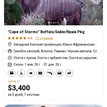
"Cape of Storms" Buffalo/Sable/Nyala Pkg
9.6
10 отзывов
Западная Капская провинция, Южно-Африканская Республика
Грисбок капский, Анколе, Павиан, Черная импала, Спрингбок чёрный, Гну белохвостый, Гну голубой, Бонтбок, Зебра саванная (Бурчеллова), Бушпиг (кустарниковая свинья), Буйвол африканский, Бушбок капский, Иланд капский, Каракал, Блесбок, Дукер кустарниковый, Болотный козел, Спрингбок, Блесбок медный, Спрингбок медный, Утка, Куду восточно-капский, Лань, Турач, Орикс, Жираф, Гемсбок золотой, Гну золотой, Гусь, Косуля, Заяц, Цесарка шлемоносная, Импала, Спрингбок королевский, Королевский Гну, Антилопа прыгун, Редунка горный, Ньяла, Страус, Дикобраз, Южноафриканский Конгони, Личи красный, Роан, Гну королевский, Соболь, Блесбок седловидный, Импала седловидный, Стенбок, Козёл водный, Бонтбок белый, Белый спрингбок, Импала белобокая
Охота с луком, Охота с арбалетом, Охота из укрытия, Охота с карабином, Охота с подхода
Сезон: 1 янв. 26 г. - 31 дек. 26 г.
Цена от
$3,400
за 5 дней, 1 охотник