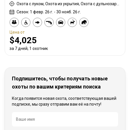
Охота с луком, Охота из укрытия, Охота с дульнозарядным ружьём, Охота с карабином, Охота с подхода
Сезон: 1 февр. 26 г. - 30 нояб. 26 г.
Цена от
$4,025
за 7 дней, 1 охотник
Подпишитесь, чтобы получать новые
охоты по вашим критериям поиска
Когда появится новая охота, соответствующая вашей
подписке, мы сразу отправим вам её на почту!
Название
Ваше имя