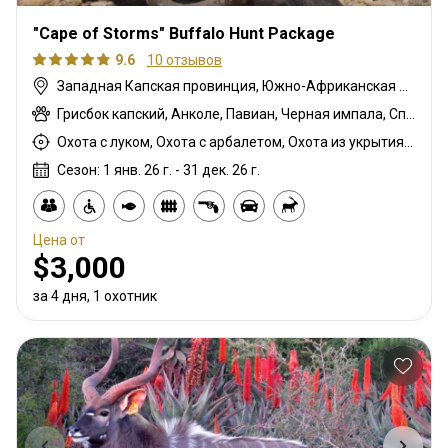
"Cape of Storms" Buffalo Hunt Package
9.6
10 отзывов
Западная Капская провинция, Южно-Африканская Республика
Грисбок капский, Анколе, Павиан, Черная импала, Спрингбок чёрный, Гну белохвостый, Гну голубой, Бонтбок, Зебра саванная (Бурчеллова), Бушпиг (кустарниковая свинья), Буйвол африканский, Бушбок капский, Иланд капский, Каракал, Блесбок, Дукер кустарниковый, Болотный козел, Спрингбок, Блесбок медный, Спрингбок медный, Утка, Куду восточно-капский, Лань, Турач, Орикс, Жираф, Гемсбок золотой, Гну золотой, Гусь, Косуля, Заяц, Цесарка шлемоносная, Импала, Спрингбок королевский, Королевский Гну, Антилопа прыгун, Редунка горный, Ньяла, Страус, Дикобраз, Южноафриканский Конгони, Личи красный, Роан, Гну королевский, Соболь, Блесбок седловидный, Импала седловидный, Стенбок, Козёл водный, Бонтбок белый, Белый спрингбок, Импала белобокая
Охота с луком, Охота с арбалетом, Охота из укрытия, Охота с карабином, Охота с подхода
Сезон: 1 янв. 26 г. - 31 дек. 26 г.
Цена от
$3,000
за 4 дня, 1 охотник