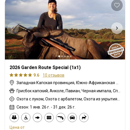
2026 Garden Route Special (1x1)
9.6
10 отзывов
Западная Капская провинция, Южно-Африканская Республика
Грисбок капский, Анколе, Павиан, Черная импала, Спрингбок чёрный, Гну белохвостый, Гну голубой, Бонтбок, Зебра саванная (Бурчеллова), Бушпиг (кустарниковая свинья), Буйвол африканский, Бушбок капский, Иланд капский, Каракал, Блесбок, Дукер кустарниковый, Болотный козел, Спрингбок, Блесбок медный, Спрингбок медный, Утка, Куду восточно-капский, Лань, Турач, Орикс, Жираф, Гемсбок золотой, Гну золотой, Гусь, Косуля, Заяц, Цесарка шлемоносная, Импала, Спрингбок королевский, Королевский Гну, Антилопа прыгун, Редунка горный, Ньяла, Страус, Дикобраз, Южноафриканский Конгони, Личи красный, Роан, Гну королевский, Соболь, Блесбок седловидный, Импала седловидный, Стенбок, Козёл водный, Бонтбок белый, Белый спрингбок, Импала белобокая
Охота с луком, Охота с арбалетом, Охота из укрытия, Охота с карабином, Охота с подхода
Сезон: 1 янв. 26 г. - 31 дек. 26 г.
Цена от