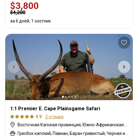
$3,800
$4,200
за 6 дней, 1 охотник
1:1 Premier E. Cape Plainsgame Safari
9.9
2 отзыва
Восточная Капская провинция, Южно-Африканская Республика
Грисбок капский, Павиан, Баран гривистый, Черная импала, Спрингбок чёрный, Гну белохвостый, Шакал чепрачный, Дукер голубой, Гну голубой, Бонтбок, Зебра саванная (Бурчеллова), Бушпиг (кустарниковая свинья), Буйвол африканский, Бушбок капский, Иланд капский, Зебра горная капская, Каракал, Блесбок, Дукер кустарниковый, Болотный козел, Спрингбок, Спрингбок медный, Куду восточно-капский, Орикс, Жираф, Гну золотой, Косуля, Импала, Антилопа прыгун, Куду, Редунка горный, Ньяла, Страус, Дикобраз, Южноафриканский Конгони, Личи красный, Роан, Соболь, Блесбок седловидный, Импала седловидный, Стенбок, Верветка, Бородавочник, Козёл водный, Бонтбок белый, Белый спрингбок, Импала белобокая