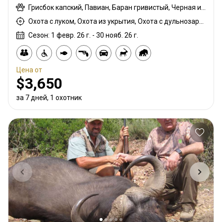
Грисбок капский, Павиан, Баран гривистый, Черная импала, Спрингбок чёрный, Гну белохвостый, Шакал чепрачный, Дукер голубой, Гну голубой, Бонтбок, Зебра саванная (Бурчеллова), Бушпиг (кустарниковая свинья), Буйвол африканский, Бушбок капский, Иланд капский, Зебра горная капская, Каракал, Блесбок, Дукер кустарниковый, Болотный козел, Спрингбок, Спрингбок медный, Куду восточно-капский, Орикс, Жираф, Гну золотой, Косуля, Импала, Антилопа прыгун, Куду, Редунка горный, Ньяла, Страус, Дикобраз, Южноафриканский Конгони, Личи красный, Роан, Соболь, Блесбок седловидный, Импала седловидный, Стенбок, Верветка, Бородавочник, Козёл водный, Бонтбок белый, Белый спрингбок, Импала белобокая
Охота с луком, Охота из укрытия, Охота с дульнозарядным ружьём, Охота с карабином, Охота с подхода
Сезон: 1 февр. 26 г. - 30 нояб. 26 г.
Цена от
$3,650
за 7 дней, 1 охотник