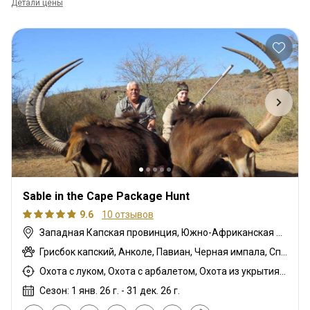
Детали цены
Sable in the Cape Package Hunt
9.6
10 отзывов
Западная Капская провинция, Южно-Африканская Республика
Грисбок капский, Анколе, Павиан, Черная импала, Спрингбок чёрный, Гну белохвостый, Гну голубой, Бонтбок, Зебра саванная (Бурчеллова), Бушпиг (кустарниковая свинья), Буйвол африканский, Бушбок капский, Иланд капский, Каракал, Блесбок, Дукер кустарниковый, Болотный козел, Спрингбок, Блесбок медный, Спрингбок медный, Утка, Куду восточно-капский, Лань, Турач, Орикс, Жираф, Гемсбок золотой, Гну золотой, Гусь, Косуля, Заяц, Цесарка шлемоносная, Импала, Спрингбок королевский, Королевский Гну, Антилопа прыгун, Редунка горный, Ньяла, Страус, Дикобраз, Южноафриканский Конгони, Личи красный, Роан, Гну королевский, Соболь, Блесбок седловидный, Импала седловидный, Стенбок, Козёл водный, Бонтбок белый, Белый спрингбок, Импала белобокая
Охота с луком, Охота с арбалетом, Охота из укрытия, Охота с карабином, Охота с подхода
Сезон: 1 янв. 26 г. - 31 дек. 26 г.