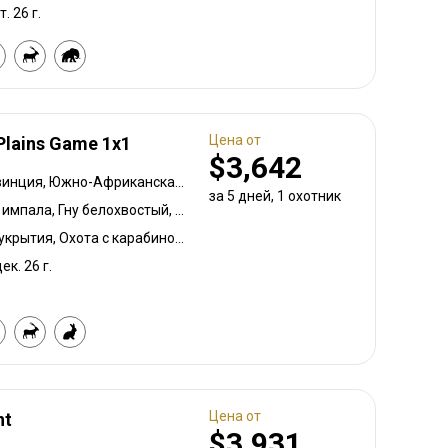
т. 26 г.
Цена от
Plains Game 1x1
$3,642
Восточная Капская провинция, Южно-Африканская Республика
за 5 дней, 1 охотник
Бушбок капский, Черная импала, Гну белохвостый, Дукер голубой, Гну голубой, Бонтбок, Зебра саванная (Бурчеллова), Бушпиг (кустарниковая свинья), Иланд капский, Зебра горная капская, Каракал, Блесбок, Дукер кустарниковый, Жираф, Гну золотой, Грисбок, Импала, Куду, Редунка горный, Ньяла, Ориби, Страус, Южноафриканский Конгони, Личи красный, Бородавочник, Козёл водный, Бонтбок белый
Охота с луком, Охота из укрытия, Охота с карабином, Охота с подхода
ек. 26 г.
Цена от
nt
$3,931