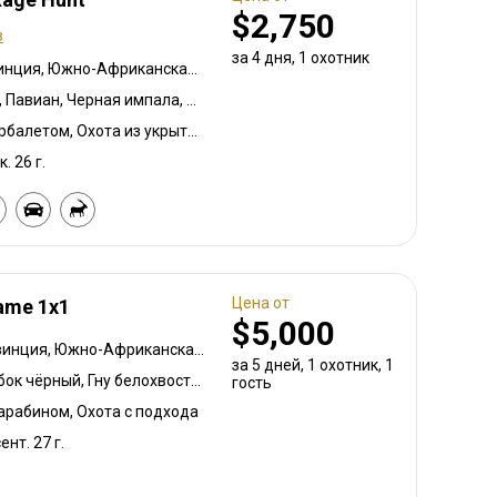
$2,750
в
за 4 дня, 1 охотник
Западная Капская провинция, Южно-Африканская Республика
Бушбок капский, Анколе, Павиан, Черная импала, Спрингбок чёрный, Гну белохвостый, Гну голубой, Бонтбок, Зебра саванная (Бурчеллова), Бушпиг (кустарниковая свинья), Буйвол африканский, Иланд капский, Грисбок капский, Каракал, Блесбок, Дукер кустарниковый, Болотный козел, Спрингбок, Блесбок медный, Спрингбок медный, Утка, Куду восточно-капский, Лань, Турач, Орикс, Жираф, Гемсбок золотой, Гну золотой, Гусь, Косуля, Заяц, Цесарка шлемоносная, Импала, Спрингбок королевский, Королевский Гну, Антилопа прыгун, Редунка горный, Ньяла, Страус, Дикобраз, Южноафриканский Конгони, Личи красный, Роан, Гну королевский, Соболь, Блесбок седловидный, Импала седловидный, Стенбок, Козёл водный, Бонтбок белый, Белый спрингбок, Импала белобокая
Охота с луком, Охота с арбалетом, Охота из укрытия, Охота с карабином, Охота с подхода
к. 26 г.
Цена от
Game 1x1
$5,000
Восточная Капская провинция, Южно-Африканская Республика
за 5 дней, 1 охотник, 1
Бушбок капский, Спрингбок чёрный, Гну белохвостый, Дукер голубой, Гну голубой, Бонтбок, Зебра саванная (Бурчеллова), Бушпиг (кустарниковая свинья), Буйвол африканский, Иланд капский, Спрингбок капский, Каракал, Блесбок, Дукер кустарниковый, Болотный козел, Спрингбок медный, Лань, Орикс, Гну золотой, Косуля, Грисбок, Импала, Спрингбок Калахари, Антилопа прыгун, Куду, Редунка горный, Ньяла, Ориби, Южноафриканский Конгони, Личи красный, Роан, Соболь, Стенбок, Бородавочник, Козёл водный, Бонтбок белый, Белый спрингбок
гость
карабином, Охота с подхода
ент. 27 г.