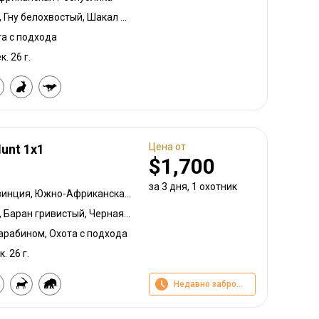
Бушбок капский, Павиан, Гну белохвостый, Шакал чепрачный, Дукер голубой, Гну голубой, Зебра саванная (Бурчеллова), Бушпиг (кустарниковая свинья), Иланд капский, Каракал, Блесбок, Дукер кустарниковый, Болотный козел, Спрингбок, Орикс, Жираф, Косуля, Импала, Куду, Суни Ливингстона, Редунка горный, Ньяла, Ориби, Страус, Дикобраз, Дукер красный, Южноафриканский Конгони, Личи красный, Сервал, Стенбок, Верветка, Бородавочник, Козёл водный, Бонтбок белый
та с подхода
к. 26 г.
Цена от
unt 1x1
$1,700
за 3 дня, 1 охотник
Восточная Капская провинция, Южно-Африканская Республика
Бушбок капский, Павиан, Баран гривистый, Черная импала, Спрингбок чёрный, Гну белохвостый, Шакал чепрачный, Дукер голубой, Гну голубой, Зебра саванная (Бурчеллова), Бушпиг (кустарниковая свинья), Буйвол африканский, Иланд капский, Зебра горная капская, Блесбок, Дукер кустарниковый, Болотный козел, Спрингбок, Спрингбок медный, Лань, Овца Св. Якова (четырехрогая), Орикс, Жираф, Косуля, Грисбок, Заяц, Импала, Антилопа прыгун, Куду, Рысь, Редунка горный, Ньяла, Ориби, Страус, Дикобраз, Южноафриканский Конгони, Личи красный, Роан, Соболь, Сахарский орикс, Долгоног, Стенбок, Козёл водный, Бонтбок белый, Белый спрингбок
карабином, Охота с подхода
к. 26 г.
Недавно забронировано