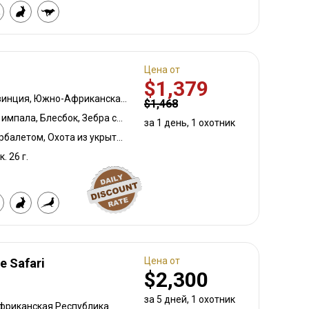
Цена от
$1,379
Восточная Капская провинция, Южно-Африканская Республика
$1,468
Бушбок капский, Черная импала, Блесбок, Зебра саванная (Бурчеллова), Дукер кустарниковый, Спрингбок, Блесбок медный, Спрингбок медный, Турач, Цесарка, Импала, Ньяла, Верветка, Бородавочник, Козёл водный, Бонтбок белый, Блесбок жёлтый
за 1 день, 1 охотник
Охота с луком, Охота с арбалетом, Охота из укрытия, Охота с подхода
к. 26 г.
Цена от
e Safari
$2,300
за 5 дней, 1 охотник
фриканская Республика