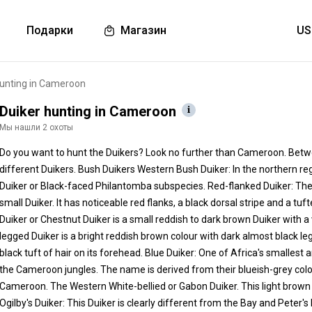
Подарки
Магазин
hunting in Cameroon
Duiker hunting in Cameroon
Мы нашли 2 охоты
Do you want to hunt the Duikers? Look no further than Cameroon. Betwe
different Duikers. Bush Duikers Western Bush Duiker: In the northern re
Duiker or Black-faced Philantomba subspecies. Red-flanked Duiker: The
small Duiker. It has noticeable red flanks, a black dorsal stripe and a tu
Duiker or Chestnut Duiker is a small reddish to dark brown Duiker with a 
legged Duiker is a bright reddish brown colour with dark almost black le
black tuft of hair on its forehead. Blue Duiker: One of Africa's smalles
the Cameroon jungles. The name is derived from their blueish-grey col
Cameroon. The Western White-bellied or Gabon Duiker. This light brown c
Ogilby's Duiker: This Duiker is clearly different from the Bay and Peter'