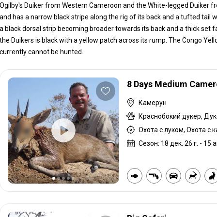
Ogilby's Duiker from Western Cameroon and the White-legged Duiker fr
and has a narrow black stripe along the rig of its back and a tufted tail 
a black dorsal strip becoming broader towards its back and a thick set fa
the Duikers is black with a yellow patch across its rump. The Congo Ye
currently cannot be hunted.
8 Days Medium Camer
Камерун
Охота с луком, Охота с 
Сезон: 18 дек. 26 г. - 15 а