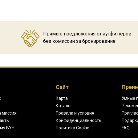
Прямые предложения от аутфиттеров
без комиссии за бронирование
H
Сайт
Преи
с
Карта
Умные 
Каталог
Рекоме
 миссия
Правила и условия
Приглас
акты
Конфиденциальность
Подарк
му BYH
Политика Cookie
FAQ