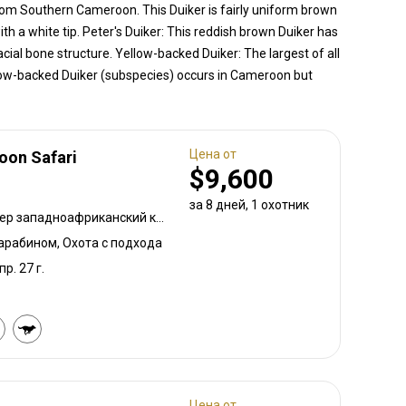
om Southern Cameroon. This Duiker is fairly uniform brown
with a white tip. Peter's Duiker: This reddish brown Duiker has
cial bone structure. Yellow-backed Duiker: The largest of all
llow-backed Duiker (subspecies) occurs in Cameroon but
Цена от
oon Safari
$9,600
за 8 дней, 1 охотник
Краснобокий дукер, Дукер западноафриканский кустарниковый, Павиан, Абиссинский редунка, Цивета, Пятнистый бушбок, Коб, Ориби, Питон, Бородавочник, Козёл водный, Конгони западно-африканская
карабином, Охота с подхода
пр. 27 г.
Цена от