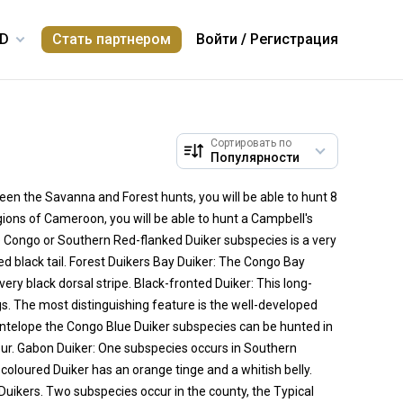
Стать партнером
Войти
/
Регистрация
Сортировать по
en the Savanna and Forest hunts, you will be able to hunt 8
gions of Cameroon, you will be able to hunt a Campbell's
 Congo or Southern Red-flanked Duiker subspecies is a very
fted black tail. Forest Duikers Bay Duiker: The Congo Bay
very black dorsal stripe. Black-fronted Duiker: This long-
gs. The most distinguishing feature is the well-developed
t antelope the Congo Blue Duiker subspecies can be hunted in
our. Gabon Duiker: One subspecies occurs in Southern
oloured Duiker has an orange tinge and a whitish belly.
s Duikers. Two subspecies occur in the county, the Typical