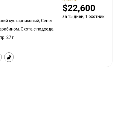
$22,600
за 15 дней, 1 охотник
Дукер западноафриканский кустарниковый, Сенегальский буйвол, Питон, Антилопа лошадиная
карабином, Охота с подхода
пр. 27 г.