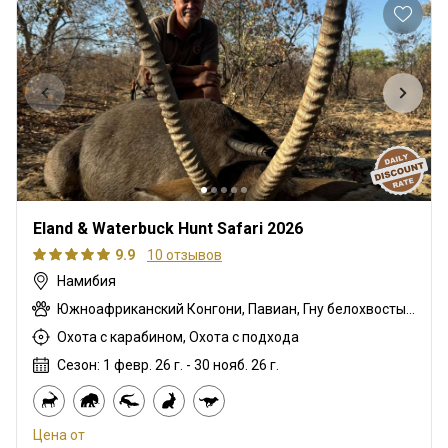
Eland & Waterbuck Hunt Safari 2026
9.9
10 отзывов
Намибия
Южноафриканский Конгони, Павиан, Гну белохвостый, Шакал чепрачный, Блесбок, Гну голубой, Гиена бурая, Зебра саванная (Бурчеллова), Иланд капский, Каракал, Гепард, Дукер кустарниковый, Спрингбок, Дамарский дик-дик, Жираф, Леопард, Орикс, Страус, Большой южный куду, Малая южная импала, Гиена пятнистая, Спрингбок, Стенбок, Бородавочник, Козёл водный
Охота с карабином, Охота с подхода
Сезон: 1 февр. 26 г. - 30 нояб. 26 г.
Цена от