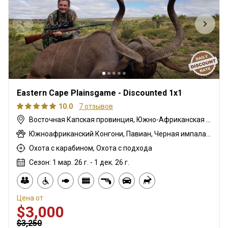
Eastern Cape Plainsgame - Discounted 1x1
10.0
7 отзывов
Восточная Капская провинция, Южно-Африканская Республика
Южноафриканский Конгони, Павиан, Черная импала, Спрингбок чёрный, Гну белохвостый, Шакал чепрачный, Гну голубой, Бонтбок, Зебра саванная (Бурчеллова), Бушбок, Бушпиг (кустарниковая свинья), Буйвол африканский, Бушбок капский, Иланд капский, Зебра горная капская, Каракал, Блесбок, Дукер кустарниковый, Болотный козел, Спрингбок, Спрингбок медный, Куду восточно-капский, Лань, Орикс, Генет, Жираф, Гемсбок золотой, Гну золотой, Косуля, Импала, Редунка горный, Ньяла, Страус, Дикобраз, Личи красный, Роан, Соболь, Стенбок, Верветка, Бородавочник, Козёл водный, Бонтбок белый, Белый спрингбок
Охота с карабином, Охота с подхода
Сезон: 1 мар. 26 г. - 1 дек. 26 г.
Цена от
$3,000
$3,250