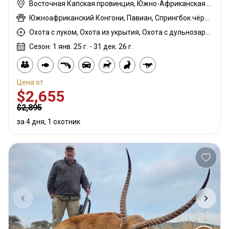
Восточная Капская провинция, Южно-Африканская Республика
Южноафриканский Конгони, Павиан, Спрингбок чёрный, Гну белохвостый, Шакал чепрачный, Дукер голубой, Гну голубой, Бонтбок, Зебра саванная (Бурчеллова), Бушбок, Бушпиг (кустарниковая свинья), Спрингбок капский, Каракал, Блесбок, Дукер кустарниковый, Болотный козел, Спрингбок медный, Иланд, Лань, Жираф, Косуля, Грисбок, Импала, Антилопа прыгун, Куду, Редунка горный, Ньяла, Ориби, Орикс, Страус, Личи красный, Соболь, Стенбок, Бородавочник, Козёл водный, Бонтбок белый, Белый спрингбок
Охота с луком, Охота из укрытия, Охота с дульнозарядным ружьём, Охота с карабином, Охота с подхода
Сезон: 1 янв. 25 г. - 31 дек. 26 г.
Цена от
$2,655
$2,895
за 4 дня, 1 охотник