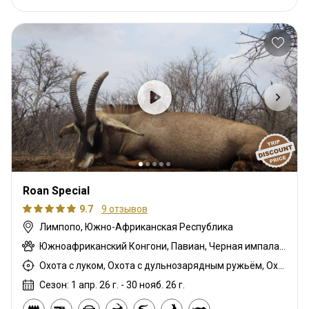
Roan Special
9.7
9 отзывов
Лимпопо, Южно-Африканская Республика
Южноафриканский Конгони, Павиан, Черная импала, Гну голубой, Зебра саванная (Бурчеллова), Бушпиг (кустарниковая свинья), Иланд капский, Каракал, Цивета, Блесбок, Дукер кустарниковый, Болотный козел, Орикс, Генет, Жираф, Гну золотой, Бегемот, Медовый барсук, Импала, Антилопа прыгун, Куду, Бушбок (Лимпопо), Редунка горный, Ньяла, Страус, Роан, Соболь, Стенбок, Сассаби, Бородавочник, Козёл водный, Бонтбок белый
Охота с луком, Охота с дульнозарядным ружьём, Охота с карабином
Сезон: 1 апр. 26 г. - 30 нояб. 26 г.