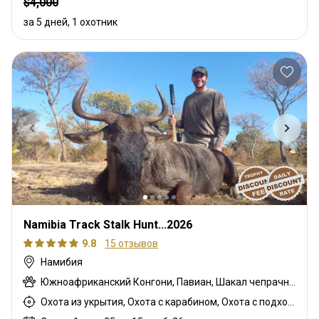
$4,000
за 5 дней, 1 охотник
Namibia Track Stalk Hunt...2026
9.8
15 отзывов
Намибия
Южноафриканский Конгони, Павиан, Шакал чепрачный, Гну голубой, Зебра саванная (Бурчеллова), Иланд капский, Гепард, Дукер кустарниковый, Спрингбок, Дик-дик, Орикс, Жираф, Зебра горная (Хартмана), Импала, Куду, Гиена пятнистая, Бородавочник, Козёл водный
Охота из укрытия, Охота с карабином, Охота с подхода