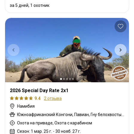
за 5 дней, 1 охотник
2026 Special Day Rate 2x1
9.4
2 отзыва
Намибия
Южноафриканский Конгони, Павиан, Гну белохвостый, Шакал чепрачный, Гну голубой, Гиена бурая, Зебра саванная (Бурчеллова), Каракал, Гепард, Блесбок, Спрингбок, Дамарский дик-дик, Иланд, Орикс, Жираф, Зебра горная (Хартмана), Импала, Антилопа прыгун, Куду, Дикобраз, Стенбок, Бородавочник, Козёл водный
Охота на приваде, Охота с карабином
Сезон: 1 мар. 25 г. - 30 нояб. 27 г.