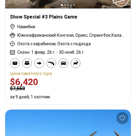
Show Special #3 Plains Game
Намибия
Южноафриканский Конгони, Орикс, Спрингбок Калахари, Куду, Бородавочник
Охота с карабином, Охота с подхода
Сезон: 1 февр. 26 г. - 30 нояб. 26 г.
Цена пакетного тура
$6,420
$7,550
за 9 дней, 1 охотник