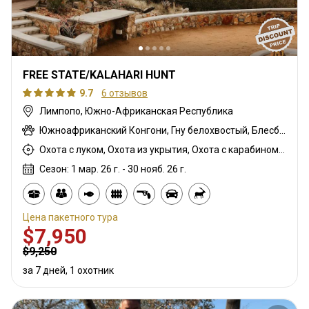
FREE STATE/KALAHARI HUNT
9.7
6 отзывов
Лимпопо, Южно-Африканская Республика
Южноафриканский Конгони, Гну белохвостый, Блесбок, Спрингбок, Личи красный
Охота с луком, Охота из укрытия, Охота с карабином, Охота с подхода
Сезон: 1 мар. 26 г. - 30 нояб. 26 г.
Цена пакетного тура
$7,950
$9,250
за 7 дней, 1 охотник