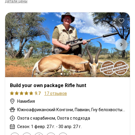
Детали цены
Build your own package Rifle hunt
9.7
17 отзывов
Намибия
Южноафриканский Конгони, Павиан, Гну белохвостый, Шакал чепрачный, Гну голубой, Дукер кустарниковый, Спрингбок, Иланд, Импала, Куду, Орикс, Стенбок, Бородавочник, Зебра
Охота с карабином, Охота с подхода
Сезон: 1 февр. 27 г. - 30 апр. 27 г.