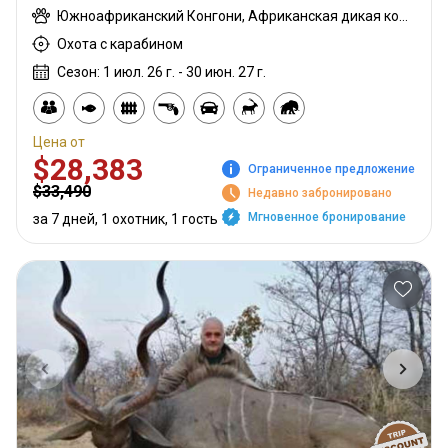
Южноафриканский Конгони, Африканская дикая кошка, Павиан, Черная импала, Шакал чепрачный, Гну голубой, Гиена бурая, Зебра саванная (Бурчеллова), Бушпиг (кустарниковая свинья), Буйвол африканский, Иланд капский, Каракал, Цивета, Блесбок, Дукер кустарниковый, Спрингбок, Орикс, Генет, Жираф, Гемсбок золотой, Гну золотой, Бегемот, Медовый барсук, Импала, Королевский Гну, Куду, Бушбок (Лимпопо), Редунка горный, Ньяла, Гемсбок красный, Носорог, Роан, Гну королевский, Соболь, Блесбок седловидный, Импала седловидный, Сервал, Гиена пятнистая, Стенбок, Сассаби, Бородавочник, Козёл водный, Бонтбок белый, Импала белобокая, Блесбок жёлтый
Охота с карабином
Сезон: 1 июл. 26 г. - 30 июн. 27 г.
Цена от
$28,383
Ограниченное предложение
$33,490
Недавно забронировано
Мгновенное бронирование
за 7 дней, 1 охотник, 1 гость