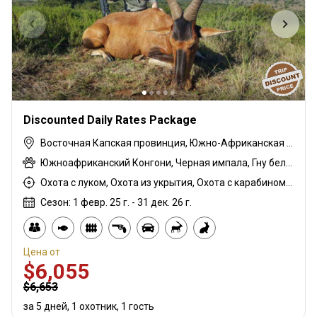
Discounted Daily Rates Package
Восточная Капская провинция, Южно-Африканская Республика
Южноафриканский Конгони, Черная импала, Гну белохвостый, Дукер голубой, Гну голубой, Бонтбок, Зебра саванная (Бурчеллова), Бушпиг (кустарниковая свинья), Бушбок капский, Иланд капский, Зебра горная капская, Каракал, Блесбок, Дукер кустарниковый, Жираф, Гну золотой, Грисбок, Импала, Куду, Редунка горный, Ньяла, Ориби, Страус, Личи красный, Бородавочник, Козёл водный, Бонтбок белый
Охота с луком, Охота из укрытия, Охота с карабином, Охота с подхода
Сезон: 1 февр. 25 г. - 31 дек. 26 г.
Цена от
$6,055
$6,653
за 5 дней, 1 охотник, 1 гость