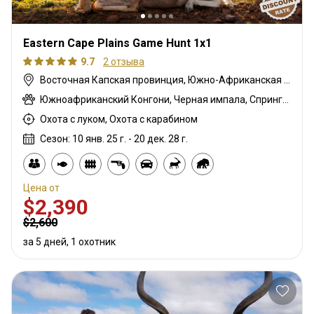
Eastern Cape Plains Game Hunt 1x1
9.7
2 отзыва
Восточная Капская провинция, Южно-Африканская Республика
Южноафриканский Конгони, Черная импала, Спрингбок чёрный, Гну белохвостый, Дукер голубой, Гну голубой, Бонтбок, Бушбок, Бушпиг (кустарниковая свинья), Буйвол африканский, Иланд капский, Спрингбок капский, Каракал, Блесбок, Дукер кустарниковый, Болотный козел, Спрингбок медный, Лань, Орикс, Жираф, Косуля, Грисбок, Импала, Антилопа прыгун, Куду, Редунка горный, Ньяла, Ориби, Страус, Личи красный, Роан, Соболь, Сахарский орикс, Стенбок, Бородавочник, Козёл водный, Бонтбок белый, Белый спрингбок, Зебра
Охота с луком, Охота с карабином
Сезон: 10 янв. 25 г. - 20 дек. 28 г.
Цена от
$2,390
$2,600
за 5 дней, 1 охотник