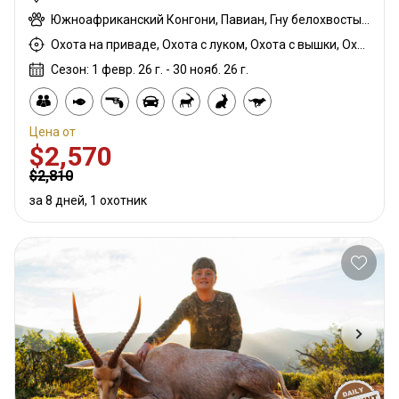
Южноафриканский Конгони, Павиан, Гну белохвостый, Шакал чепрачный, Гну голубой, Гиена бурая, Зебра саванная (Бурчеллова), Иланд капский, Каракал, Гепард, Дукер кустарниковый, Спрингбок, Орикс, Жираф, Зебра горная (Хартмана), Импала, Куду, Стенбок, Бородавочник, Козёл водный
Охота на приваде, Охота с луком, Охота с вышки, Охота из укрытия, Охота с карабином, Охота с подхода
Сезон: 1 февр. 26 г. - 30 нояб. 26 г.
Цена от
$2,570
$2,810
за 8 дней, 1 охотник