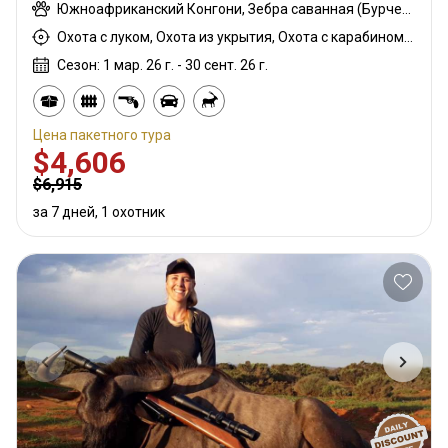
Южноафриканский Конгони, Зебра саванная (Бурчеллова), Блесбок, Спрингбок, Орикс
Охота с луком, Охота из укрытия, Охота с карабином, Охота с подхода
Сезон: 1 мар. 26 г. - 30 сент. 26 г.
Цена пакетного тура
$4,606
$6,915
за 7 дней, 1 охотник