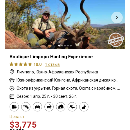
Boutique Limpopo Hunting Experience
10.0
1 отзыв
Лимпопо, Южно-Африканская Республика
Южноафриканский Конгони, Африканская дикая кошка, Павиан, Шакал чепрачный, Гну голубой, Гиена бурая, Зебра саванная (Бурчеллова), Бушбок, Бушпиг (кустарниковая свинья), Буйвол африканский, Иланд капский, Каракал, Цивета, Блесбок, Дукер кустарниковый, Крокодил, Орикс, Генет, Жираф, Бегемот, Медовый барсук, Импала, Антилопа прыгун, Куду, Редунка горный, Ньяла, Страус, Дикобраз, Роан, Соболь, Стенбок, Сассаби, Верветка, Бородавочник, Козёл водный, Бонтбок белый
Охота из укрытия, Горная охота, Охота с карабином, Охота с подхода
Сезон: 1 апр. 25 г. - 30 сент. 26 г.
Цена от
$3,775