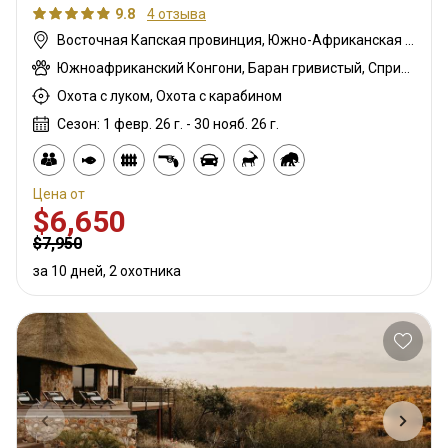
9.8
4 отзыва
Восточная Капская провинция, Южно-Африканская Республика
Южноафриканский Конгони, Баран гривистый, Спрингбок чёрный, Гну белохвостый, Дукер голубой, Гну голубой, Бонтбок, Зебра саванная (Бурчеллова), Бушбок, Бушпиг (кустарниковая свинья), Буйвол африканский, Каракал, Блесбок, Дукер кустарниковый, Болотный козел, Спрингбок, Спрингбок медный, Иланд, Лань, Орикс, Зебра горная (Хартмана), Импала, Антилопа прыгун, Куду, Редунка горный, Ньяла, Личи красный, Роан, Соболь, Стенбок, Бородавочник, Козёл водный, Бонтбок белый, Белый спрингбок
Охота с луком, Охота с карабином
Сезон: 1 февр. 26 г. - 30 нояб. 26 г.
Цена от
$6,650
$7,950
за 10 дней, 2 охотника