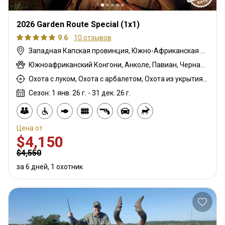
2026 Garden Route Special (1x1)
9.6
10 отзывов
Западная Капская провинция, Южно-Африканская Республика
Южноафриканский Конгони, Анколе, Павиан, Черная импала, Спрингбок чёрный, Гну белохвостый, Гну голубой, Бонтбок, Зебра саванная (Бурчеллова), Бушпиг (кустарниковая свинья), Буйвол африканский, Бушбок капский, Иланд капский, Грисбок капский, Каракал, Блесбок, Дукер кустарниковый, Болотный козел, Спрингбок, Блесбок медный, Спрингбок медный, Утка, Куду восточно-капский, Лань, Турач, Орикс, Жираф, Гемсбок золотой, Гну золотой, Гусь, Косуля, Заяц, Цесарка шлемоносная, Импала, Спрингбок королевский, Королевский Гну, Антилопа прыгун, Редунка горный, Ньяла, Страус, Дикобраз, Личи красный, Роан, Гну королевский, Соболь, Блесбок седловидный, Импала седловидный, Стенбок, Козёл водный, Бонтбок белый, Белый спрингбок, Импала белобокая
Охота с луком, Охота с арбалетом, Охота из укрытия, Охота с карабином, Охота с подхода
Сезон: 1 янв. 26 г. - 31 дек. 26 г.
Цена от
$4,150
$4,550
за 6 дней, 1 охотник