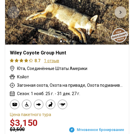
Wiley Coyote Group Hunt
8.7
1 отзыв
Юта, Соединённые Штаты Америки
Койот
Загонная охота, Охота на приваде, Охота подманиванием, Охота с арбалетом, Охота из укрытия, Горная охота, Охота с карабином, Охота с дробовиком, Охота с подхода
Сезон: 1 нояб. 25 г. - 31 дек. 27 г.
Цена пакетного тура
$3,150
$3,500
Мгновенное бронирование