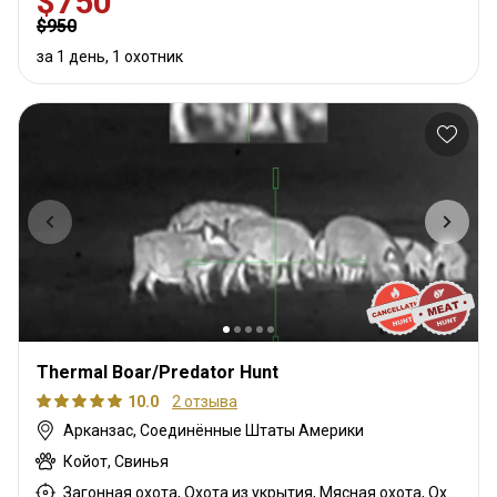
$750
$950
за 1 день, 1 охотник
Thermal Boar/Predator Hunt
10.0
2 отзыва
Арканзас, Соединённые Штаты Америки
Койот, Свинья
Загонная охота, Охота из укрытия, Мясная охота, Охота с подхода