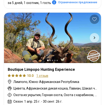
Ограниченное предложение
за 5 дней, 1 охотник, 1 гость
Boutique Limpopo Hunting Experience
10.0
1 отзыв
Лимпопо, Южно-Африканская Республика
Цивета, Африканская дикая кошка, Павиан, Шакал чепрачный, Гну голубой, Гиена бурая, Зебра саванная (Бурчеллова), Бушбок, Бушпиг (кустарниковая свинья), Буйвол африканский, Иланд капский, Каракал, Блесбок, Дукер кустарниковый, Крокодил, Орикс, Генет, Жираф, Бегемот, Медовый барсук, Импала, Антилопа прыгун, Куду, Редунка горный, Ньяла, Страус, Дикобраз, Южноафриканский Конгони, Роан, Соболь, Стенбок, Сассаби, Верветка, Бородавочник, Козёл водный, Бонтбок белый
Охота из укрытия, Горная охота, Охота с карабином, Охота с подхода
Сезон: 1 апр. 25 г. - 30 сент. 26 г.