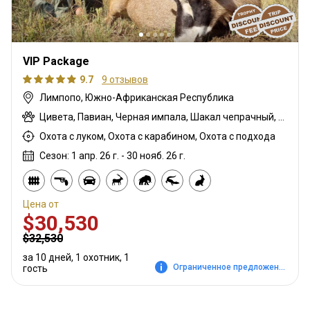
VIP Package
9.7
9 отзывов
Лимпопо, Южно-Африканская Республика
Цивета, Павиан, Черная импала, Шакал чепрачный, Гну голубой, Зебра саванная (Бурчеллова), Бушпиг (кустарниковая свинья), Буйвол африканский, Иланд капский, Каракал, Блесбок, Дукер кустарниковый, Болотный козел, Крокодил, Орикс, Генет, Жираф, Гну золотой, Бегемот, Медовый барсук, Импала, Антилопа прыгун, Куду, Бушбок (Лимпопо), Редунка горный, Ньяла, Страус, Дикобраз, Южноафриканский Конгони, Роан, Соболь, Стенбок, Сассаби, Верветка, Бородавочник, Козёл водный, Бонтбок белый
Охота с луком, Охота с карабином, Охота с подхода
Сезон: 1 апр. 26 г. - 30 нояб. 26 г.
Цена от
$30,530
$32,530
за 10 дней, 1 охотник, 1
Ограниченное предложение
гость