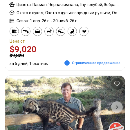
Цивета, Павиан, Черная импала, Гну голубой, Зебра саванная (Бурчеллова), Бушпиг (кустарниковая свинья), Иланд капский, Каракал, Блесбок, Дукер кустарниковый, Болотный козел, Орикс, Генет, Жираф, Гну золотой, Бегемот, Медовый барсук, Импала, Антилопа прыгун, Куду, Бушбок (Лимпопо), Редунка горный, Ньяла, Страус, Южноафриканский Конгони, Роан, Соболь, Стенбок, Сассаби, Бородавочник, Козёл водный, Бонтбок белый
Охота с луком, Охота с дульнозарядным ружьём, Охота с карабином
Сезон: 1 апр. 26 г. - 30 нояб. 26 г.
Цена от
$9,020
$9,820
Ограниченное предложение
за 5 дней, 1 охотник