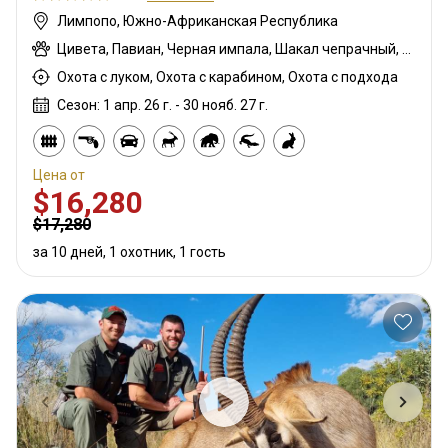
Лимпопо, Южно-Африканская Республика
Цивета, Павиан, Черная импала, Шакал чепрачный, Гну голубой, Зебра саванная (Бурчеллова), Бушпиг (кустарниковая свинья), Буйвол африканский, Иланд капский, Каракал, Блесбок, Дукер кустарниковый, Болотный козел, Крокодил, Орикс, Генет, Жираф, Гну золотой, Бегемот, Медовый барсук, Импала, Антилопа прыгун, Куду, Бушбок (Лимпопо), Редунка горный, Ньяла, Страус, Дикобраз, Южноафриканский Конгони, Роан, Соболь, Стенбок, Сассаби, Верветка, Бородавочник, Козёл водный, Бонтбок белый
Охота с луком, Охота с карабином, Охота с подхода
Сезон: 1 апр. 26 г. - 30 нояб. 27 г.
Цена от
$16,280
$17,280
за 10 дней, 1 охотник, 1 гость