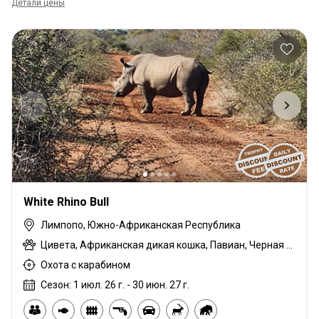
Детали цены
White Rhino Bull
Лимпопо, Южно-Африканская Республика
Цивета, Африканская дикая кошка, Павиан, Черная импала, Шакал чепрачный, Гну голубой, Гиена бурая, Зебра саванная (Бурчеллова), Бушпиг (кустарниковая свинья), Буйвол африканский, Иланд капский, Каракал, Блесбок, Дукер кустарниковый, Спрингбок, Орикс, Генет, Жираф, Гемсбок золотой, Гну золотой, Бегемот, Медовый барсук, Импала, Королевский Гну, Куду, Бушбок (Лимпопо), Редунка горный, Ньяла, Гемсбок красный, Южноафриканский Конгони, Носорог, Роан, Гну королевский, Соболь, Блесбок седловидный, Импала седловидный, Сервал, Гиена пятнистая, Стенбок, Сассаби, Бородавочник, Козёл водный, Бонтбок белый, Импала белобокая, Блесбок жёлтый
Охота с карабином
Сезон: 1 июл. 26 г. - 30 июн. 27 г.