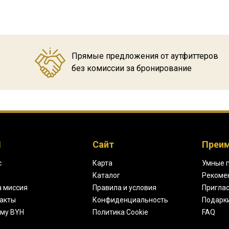
Прямые предложения от аутфиттеров
без комиссии за бронирование
H
Сайт
Преи
с
Карта
Умные 
Каталог
Рекоме
 миссия
Правила и условия
Приглас
акты
Конфиденциальность
Подарк
му BYH
Политика Cookie
FAQ