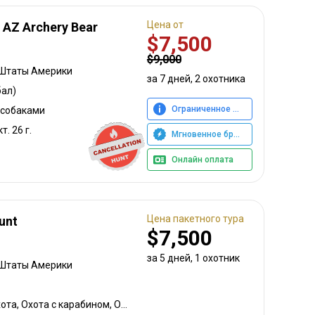
Цена от
- AZ Archery Bear
$7,500
$9,000
 Штаты Америки
за 7 дней, 2 охотника
ал)
Ограниченное предложение
с собаками
т. 26 г.
Мгновенное бронирование
Онлайн оплата
Цена пакетного тура
unt
$7,500
за 5 дней, 1 охотник
 Штаты Америки
Охота с луком, Горная охота, Охота с карабином, Охота с собаками