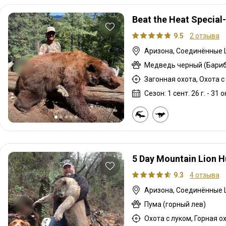
Beat the Heat Special
9.5
2 отзыва
Аризона, Соединённые
Медведь черный (Бариб
Загонная охота, Охота 
Сезон: 1 сент. 26 г. - 31 ок
5 Day Mountain Lion H
9.3
4 отзыва
Аризона, Соединённые
Пума (горный лев)