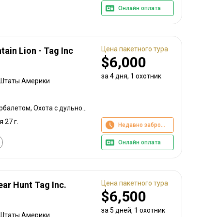
Онлайн оплата
Цена пакетного тура
ain Lion - Tag Inc
$6,000
за 4 дня, 1 охотник
 Штаты Америки
Охота с луком, Охота с арбалетом, Охота с дульнозарядным ружьём, Охота с карабином, Охота с подхода
я 27 г.
Недавно забронировано
Онлайн оплата
Цена пакетного тура
ear Hunt Tag Inc.
$6,500
за 5 дней, 1 охотник
 Штаты Америки