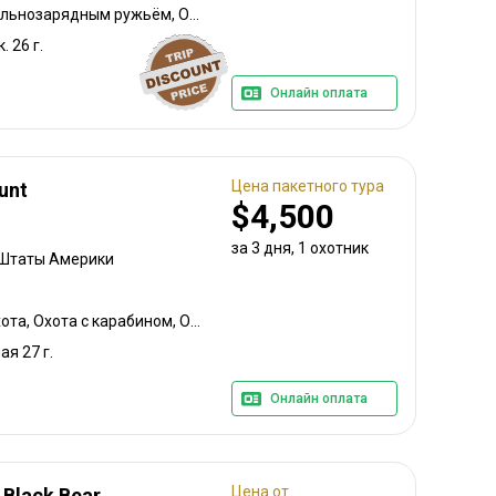
Горная охота, Охота с дульнозарядным ружьём, Охота с карабином, Охота с подхода
. 26 г.
Онлайн оплата
Цена пакетного тура
unt
$4,500
за 3 дня, 1 охотник
 Штаты Америки
Охота с луком, Горная охота, Охота с карабином, Охота с собаками
ая 27 г.
Онлайн оплата
Цена от
 Black Bear