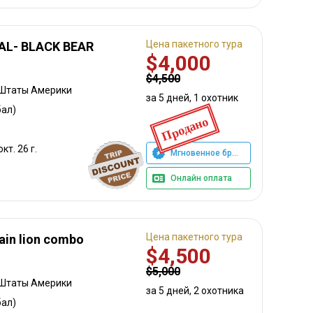
Цена пакетного тура
L- BLACK BEAR
$4,000
$4,500
 Штаты Америки
за 5 дней, 1 охотник
ал)
Продано
окт. 26 г.
Мгновенное бронирование
Онлайн оплата
Цена пакетного тура
ain lion combo
$4,500
$5,000
 Штаты Америки
за 5 дней, 2 охотника
ал)