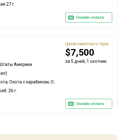
ая 27 г.
Онлайн оплата
Цена пакетного тура
$7,500
за 5 дней, 1 охотник
 Штаты Америки
ал)
Охота с луком, Горная охота, Охота с карабином, Охота с собаками
ояб. 26 г.
Онлайн оплата