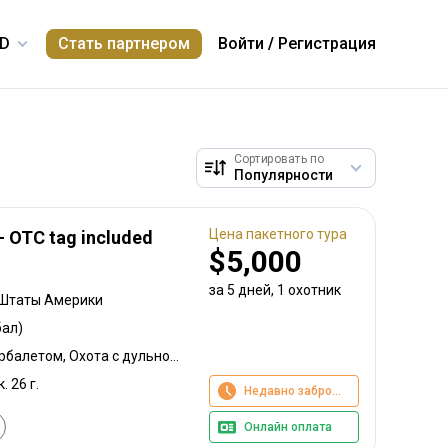
Стать партнером
Войти
/
Регистрация
Сортировать по
Цена пакетного тура
 - OTC tag included
$5,000
за 5 дней, 1 охотник
 Штаты Америки
ал)
Охота с луком, Охота с арбалетом, Охота с дульнозарядным ружьём, Охота с карабином, Охота с подхода
. 26 г.
Недавно забронировано
Онлайн оплата