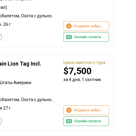
ал)
Охота с луком, Охота с арбалетом, Охота с дульнозарядным ружьём, Охота с карабином, Охота с подхода
. 26 г.
Недавно забронировано
Онлайн оплата
Цена пакетного тура
in Lion Tag Incl.
$7,500
за 4 дня, 1 охотник
 Штаты Америки
Охота с луком, Охота с арбалетом, Охота с дульнозарядным ружьём, Охота с карабином, Охота с подхода
я 27 г.
Недавно забронировано
Онлайн оплата