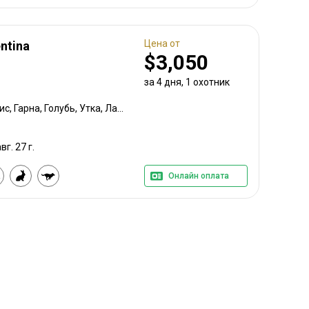
Цена от
ntina
$3,050
за 4 дня, 1 охотник
Баран Далла, Олень аксис, Гарна, Голубь, Утка, Лань, Одичавший козёл, Овца Св. Якова (четырехрогая), Лисица, Баран каракульский, Муфлон, Куропатка, Олень, Овца шотландская черномордая, Сомалийский баран, Водяной буйвол, Кабан
вг. 27 г.
Онлайн оплата