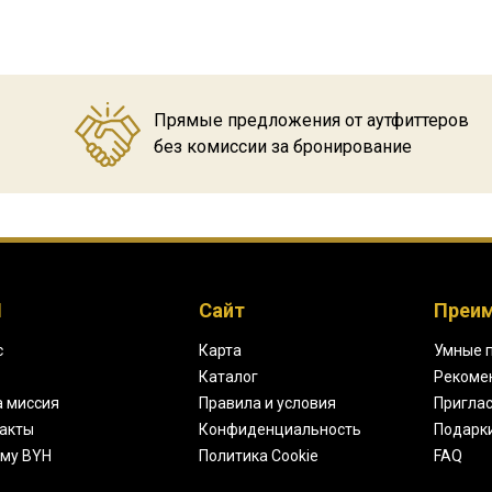
Прямые предложения от аутфиттеров
без комиссии за бронирование
H
Сайт
Преи
с
Карта
Умные 
Каталог
Рекоме
 миссия
Правила и условия
Приглас
акты
Конфиденциальность
Подарк
му BYH
Политика Cookie
FAQ