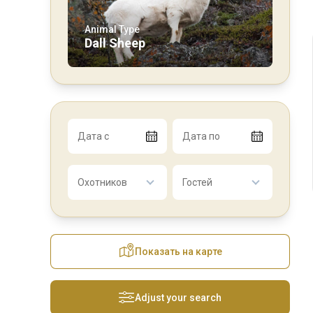
Animal Type
Dall Sheep
Дата с
Дата по
Охотников
Гостей
Показать на карте
Adjust your search