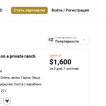
Стать партнером
Войти
/
Регистрация
Сортировать по
Цена от
on a private ranch
$1,600
за 2 дня, 1 охотник
на
Техасский баран Далла, Олень аксис, Гарна, Овца Св. Якова (четырехрогая), Водяной буйвол, Кабан
Охота с луком, Охота из укрытия, Охота с карабином, Охота с подхода
 27 г.