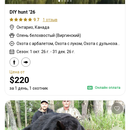
DIY hunt '26
9.7
1 отзыв
Онтарио, Канада
Олень белохвостый (Виргинский)
Охота с арбалетом, Охота с луком, Охота с дульнозарядным ружьём, Охота с карабином
Сезон: 1 окт. 26 г. - 31 дек. 26 г.
Цена от
$220
Онлайн оплата
за 1 день, 1 охотник