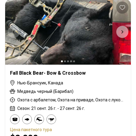
Fall Black Bear- Bow & Crossbow
Нью-Брансуик, Канада
Медведь черный (Барибал)
Охота с арбалетом, Охота на приваде, Охота с луком, Охота с вышки, Охота из укрытия, Охота с подхода
Сезон: 21 сент. 26 г. - 27 сент. 26 г.
Цена пакетного тура