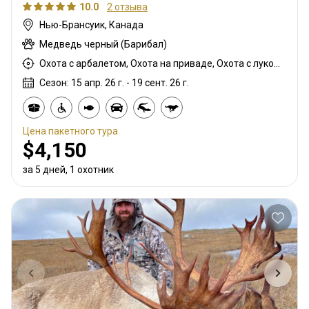
10.0
2 отзыва
Нью-Брансуик, Канада
Медведь черный (Барибал)
Охота с арбалетом, Охота на приваде, Охота с луком, Охота с вышки, Охота из укрытия, Охота с дульнозарядным ружьём, Охота с карабином
Сезон: 15 апр. 26 г. - 19 сент. 26 г.
Цена пакетного тура
$4,150
за 5 дней, 1 охотник