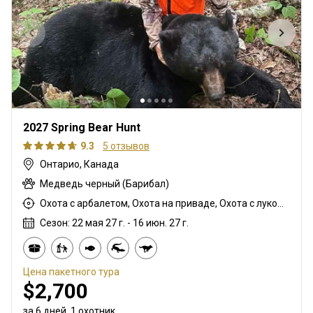
2027 Spring Bear Hunt
9.3
5 отзывов
Онтарио, Канада
Медведь черный (Барибал)
Охота с арбалетом, Охота на приваде, Охота с луком, Охота из укрытия, Охота с карабином, Охота с дробовиком
Сезон: 22 мая 27 г. - 16 июн. 27 г.
Цена пакетного тура
$2,700
за 6 дней, 1 охотник