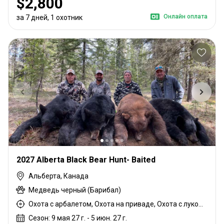
$2,800
Онлайн оплата
за 7 дней, 1 охотник
2027 Alberta Black Bear Hunt- Baited
Альберта, Канада
Медведь черный (Барибал)
Охота с арбалетом, Охота на приваде, Охота с луком, Охота с дульнозарядным ружьём, Охота с карабином, Охота с дробовиком
Сезон: 9 мая 27 г. - 5 июн. 27 г.