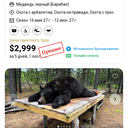
Медведь черный (Барибал)
Охота с арбалетом, Охота на приваде, Охота с луком, Охота с вышки, Охота из укрытия, Охота с дульнозарядным ружьём, Охота с карабином, Охота с дробовиком
Сезон: 16 мая 27 г. - 12 июн. 27 г.
Цена пакетного тура
$2,999
Продано
Мгновенное бронирование
Онлайн оплата
за 5 дней, 1 охотник