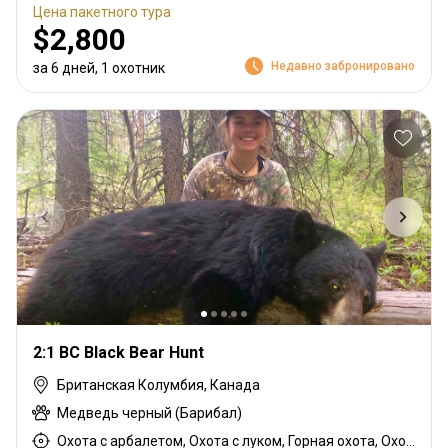
Цена пакетного тура
$2,800
Недавно забронировано
за 6 дней, 1 охотник
2:1 BC Black Bear Hunt
Британская Колумбия, Канада
Медведь черный (Барибал)
Охота с арбалетом, Охота с луком, Горная охота, Охота с дульнозарядным ружьём, Охота с карабином, Охота с дробовиком, Охота с подхода, Охота с собаками