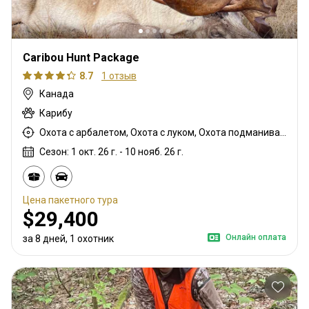
Caribou Hunt Package
8.7
1 отзыв
Канада
Карибу
Охота с арбалетом, Охота с луком, Охота подманиванием, Охота с дульнозарядным ружьём, Охота с карабином, Охота с подхода
Сезон: 1 окт. 26 г. - 10 нояб. 26 г.
Цена пакетного тура
$29,400
Онлайн оплата
за 8 дней, 1 охотник