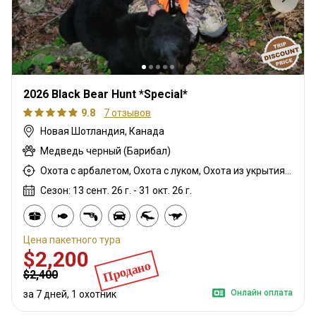
2026 Black Bear Hunt *Special*
9.8
7 отзывов
Новая Шотландия, Канада
Медведь черный (Барибал)
Охота с арбалетом, Охота с луком, Охота из укрытия, Охота с дульнозарядным ружьём, Охота с карабином
Сезон: 13 сент. 26 г. - 31 окт. 26 г.
Цена пакетного тура
$2,200
Продано
$2,400
Онлайн оплата
за 7 дней, 1 охотник