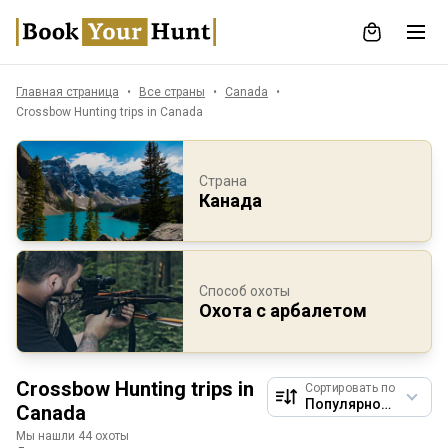
Главная страница
Все страны
Canada
Crossbow Hunting trips in Canada
Страна
Канада
Способ охоты
Охота с арбалетом
Crossbow Hunting trips in
Сортировать по
Canada
Мы нашли 44 охоты