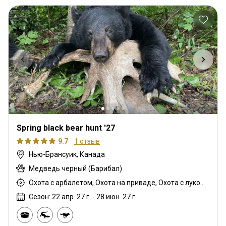
Spring black bear hunt '27
9.7
1 отзыв
Нью-Брансуик, Канада
Медведь черный (Барибал)
Охота с арбалетом, Охота на приваде, Охота с луком, Охота с карабином
Сезон: 22 апр. 27 г. - 28 июн. 27 г.