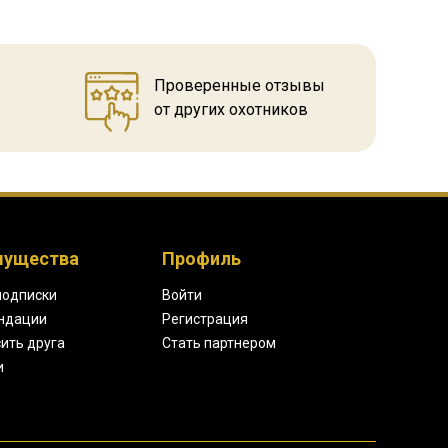
Проверенные отзывы
от других охотников
мущества
Профиль
подписки
Войти
ндации
Регистрация
ить друга
Стать партнером
и