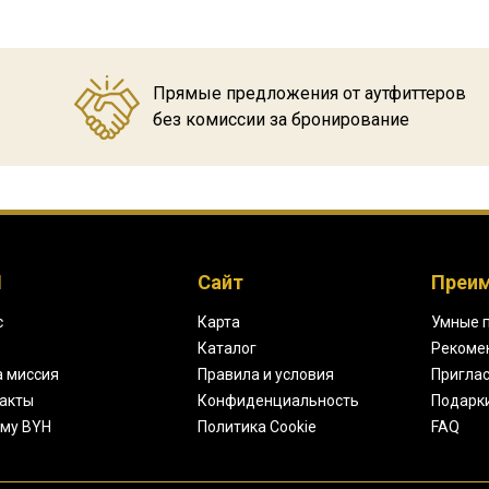
Прямые предложения от аутфиттеров
без комиссии за бронирование
H
Сайт
Преи
с
Карта
Умные 
Каталог
Рекоме
 миссия
Правила и условия
Приглас
акты
Конфиденциальность
Подарк
му BYH
Политика Cookie
FAQ