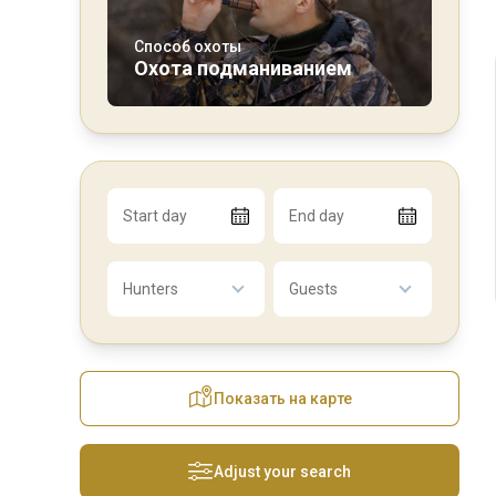
Способ охоты
Охота подманиванием
Start day
End day
Hunters
Guests
Показать на карте
Adjust your search