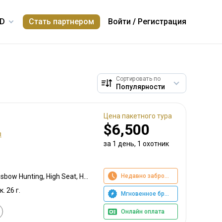
Стать партнером
Войти
/
Регистрация
Сортировать по
Цена пакетного тура
$6,500
в
за 1 день, 1 охотник
Недавно забронировано
Calling, Bow Hunting, Crossbow Hunting, High Seat, Hunting From a Blind, Muzzleloader, Rattling, Rifle Hunting, Shotgun Hunting, Stalking
к. 26 г.
Мгновенное бронирование
Онлайн оплата