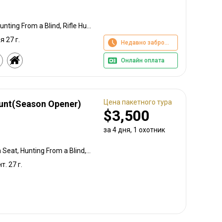
Bow Hunting, High Seat, Hunting From a Blind, Rifle Hunting, Stalking
я 27 г.
Недавно забронировано
Онлайн оплата
Цена пакетного тура
Hunt(Season Opener)
$3,500
за 4 дня, 1 охотник
Bow Hunting, Baiting, High Seat, Hunting From a Blind, Rifle Hunting
т. 27 г.