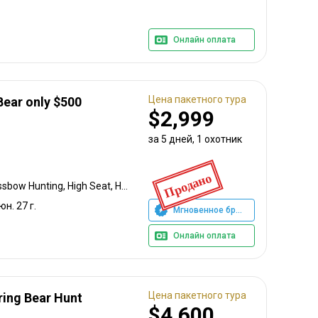
Онлайн оплата
Цена пакетного тура
Bear only $500
$2,999
за 5 дней, 1 охотник
Продано
Bow Hunting, Baiting, Crossbow Hunting, High Seat, Hunting From a Blind, Muzzleloader, Rifle Hunting, Shotgun Hunting
юн. 27 г.
Мгновенное бронирование
Онлайн оплата
Цена пакетного тура
ring Bear Hunt
$4,600