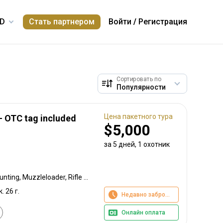
Стать партнером
Войти
/
Регистрация
Сортировать по
Цена пакетного тура
 - OTC tag included
$5,000
за 5 дней, 1 охотник
Bow Hunting, Crossbow Hunting, Muzzleloader, Rifle Hunting, Stalking
. 26 г.
Недавно забронировано
Онлайн оплата