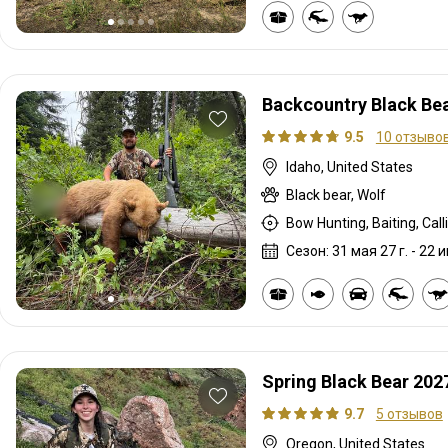
Backcountry Black Bea
9.5
10 отзыво
Idaho, United States
Black bear, Wolf
Сезон: 31 мая 27 г. - 22 и
Spring Black Bear 202
9.7
5 отзывов
Oregon, United States