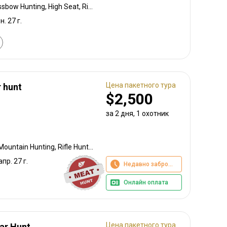
Bow Hunting, Baiting, Crossbow Hunting, High Seat, Rifle Hunting
н. 27 г.
Цена пакетного тура
r hunt
$2,500
за 2 дня, 1 охотник
Bow Hunting, Meat Hunt, Mountain Hunting, Rifle Hunting, Stalking
апр. 27 г.
Недавно забронировано
Онлайн оплата
Цена пакетного тура
ear Hunt