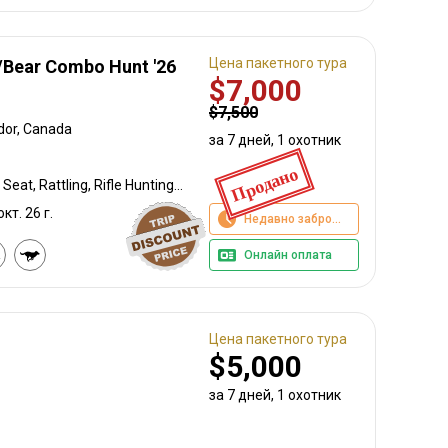
Цена пакетного тура
Bear Combo Hunt '26
$7,000
$7,500
dor, Canada
за 7 дней, 1 охотник
Продано
Bow Hunting, Calling, High Seat, Rattling, Rifle Hunting, Stalking
окт. 26 г.
Недавно забронировано
Онлайн оплата
Цена пакетного тура
$5,000
за 7 дней, 1 охотник