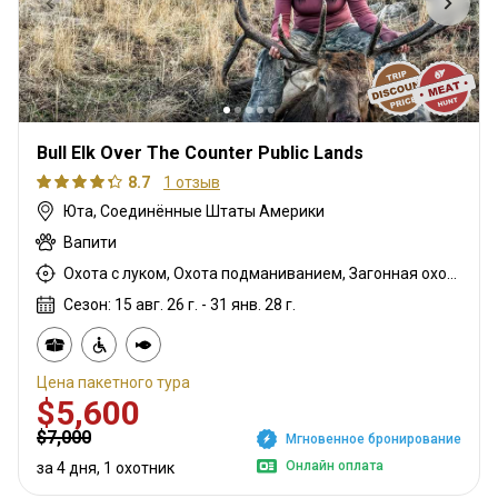
Bull Elk Over The Counter Public Lands
8.7
1 отзыв
Юта, Соединённые Штаты Америки
Вапити
Охота с луком, Охота подманиванием, Загонная охота, Мясная охота, Охота с дульнозарядным ружьём, Охота с карабином, Охота с подхода
Сезон: 15 авг. 26 г. - 31 янв. 28 г.
Цена пакетного тура
$5,600
$7,000
Мгновенное бронирование
Онлайн оплата
за 4 дня, 1 охотник