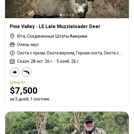
Pine Valley - LE Late Muzzleloader Deer
Юта, Соединённые Штаты Америки
Олень-мул
Охота с луком, Охота верхом, Горная охота, Охота с дульнозарядным ружьём, Охота с карабином, Охота с подхода
Сезон: 28 окт. 26 г. - 5 нояб. 26 г.
Цена от
$7,500
за 5 дней, 1 охотник