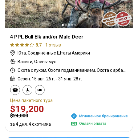
4 PPL Bull Elk and/or Mule Deer
8.7
1 отзыв
Юта, Соединённые Штаты Америки
Вапити, Олень-мул
Охота с луком, Охота подманиванием, Охота с арбалетом, Загонная охота, Мясная охота, Горная охота, Охота с дульнозарядным ружьём, Охота с карабином, Охота с подхода
Сезон: 15 авг. 26 г. - 31 янв. 28 г.
Цена пакетного тура
$19,200
$24,000
Мгновенное бронирование
Онлайн оплата
за 4 дня, 4 охотника