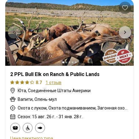
2 PPL Bull Elk on Ranch & Public Lands
8.7
1 отзыв
Юта, Соединённые Штаты Америки
Вапити, Олень-мул
Охота с луком, Охота подманиванием, Загонная охота, Мясная охота, Охота с дульнозарядным ружьём, Охота с карабином, Охота с подхода
Сезон: 15 авг. 26 г. - 31 янв. 28 г.
Цена пакетного тура