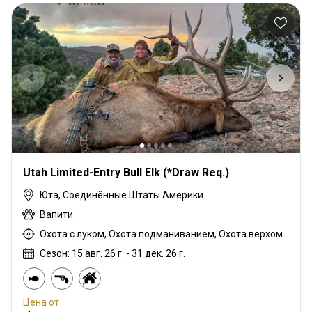
Utah Limited-Entry Bull Elk (*Draw Req.)
Юта, Соединённые Штаты Америки
Вапити
Охота с луком, Охота подманиванием, Охота верхом, Охота из укрытия, Горная охота, Охота с дульнозарядным ружьём, Охота с карабином, Охота с подхода
Сезон: 15 авг. 26 г. - 31 дек. 26 г.
Цена от