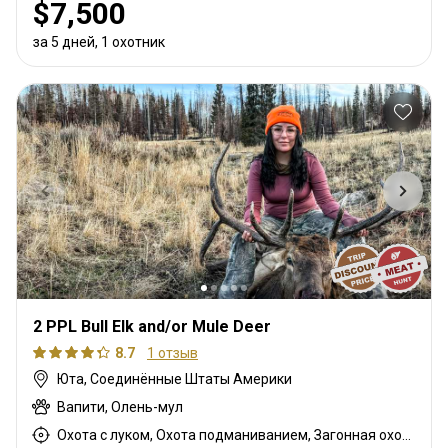
$7,500
за 5 дней, 1 охотник
2 PPL Bull Elk and/or Mule Deer
8.7
1 отзыв
Юта, Соединённые Штаты Америки
Вапити, Олень-мул
Охота с луком, Охота подманиванием, Загонная охота, Мясная охота, Охота с дульнозарядным ружьём, Охота с карабином, Охота с подхода