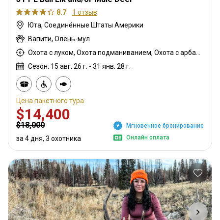
8.7
1 отзыв
Юта, Соединённые Штаты Америки
Вапити, Олень-мул
Охота с луком, Охота подманиванием, Охота с арбалетом, Загонная охота, Мясная охота, Горная охота, Охота с дульнозарядным ружьём, Охота с карабином, Охота с подхода
Сезон: 15 авг. 26 г. - 31 янв. 28 г.
Цена пакетного тура
$14,400
$18,000
Мгновенное бронирование
Онлайн оплата
за 4 дня, 3 охотника