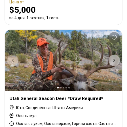
Цена от
$5,000
за 4 дня, 1 охотник, 1 гость
Utah General Season Deer *Draw Required*
Юта, Соединённые Штаты Америки
Олень-мул
Охота с луком, Охота верхом, Горная охота, Охота с дульнозарядным ружьём, Охота с карабином, Охота с подхода