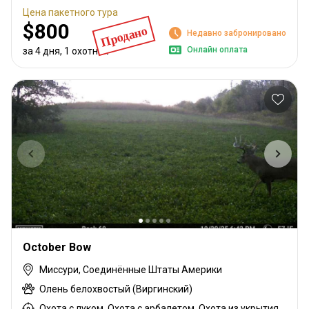
Цена пакетного тура
$800
Продано
Недавно забронировано
Онлайн оплата
за 4 дня, 1 охотник
October Bow
Миссури, Соединённые Штаты Америки
Олень белохвостый (Виргинский)
Охота с луком, Охота с арбалетом, Охота из укрытия