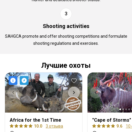
Shooting activities
SAHGCA promote and offer shooting competitions and formulate
shooting regulations and exercises.
Лучшие охоты
Africa for the 1st Time
10.0
3 отзыва
9.6
10