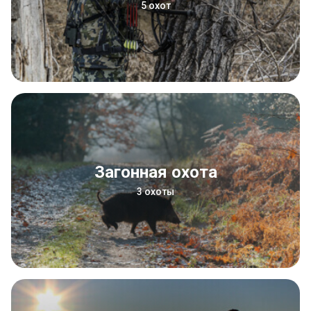
5 охот
Загонная охота
3 охоты