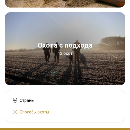
Охота с подхода
12 охот
Страны
Способы охоты