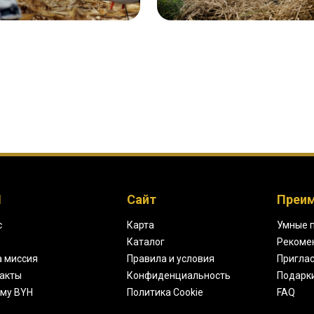
H
Сайт
Преи
с
Карта
Умные 
Каталог
Рекоме
 миссия
Правила и условия
Приглас
акты
Конфиденциальность
Подарк
му BYH
Политика Cookie
FAQ