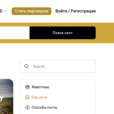
Стать партнером
Войти
/
Регистрация
Поиск охот
Search...
Животные
у
Вид дичи
Способы охоты