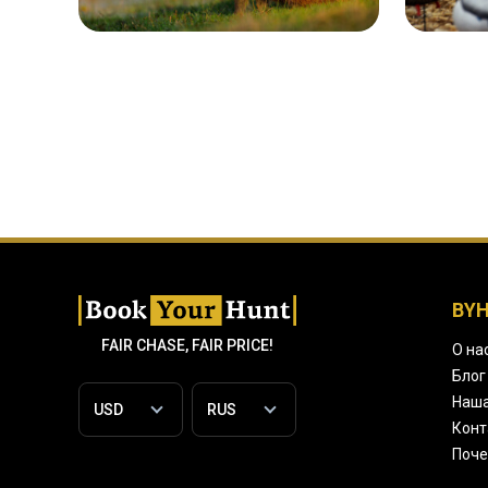
BY
FAIR CHASE, FAIR PRICE!
О на
Блог
Наша
Конт
Поче