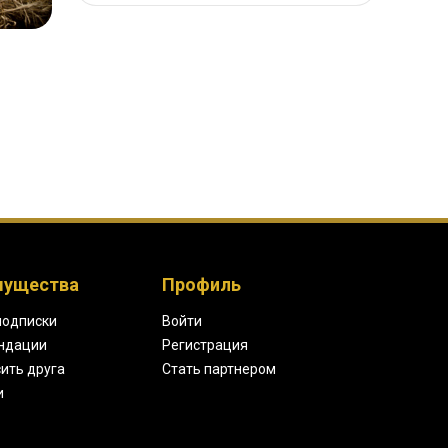
мущества
Профиль
подписки
Войти
ндации
Регистрация
ить друга
Стать партнером
и