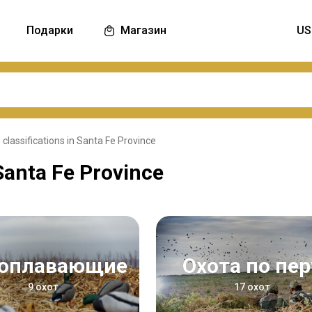
Подарки
Магазин
 classifications in Santa Fe Province
 Santa Fe Province
доплавающие
Охота по пер
9 охот
17 охот