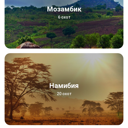
Мозамбик
6 охот
Намибия
20 охот