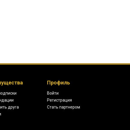
мущества
Профиль
подписки
Войти
ндации
Регистрация
ить друга
Стать партнером
и