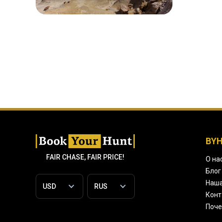
BY
FAIR CHASE, FAIR PRICE!
О на
Блог
Наша
Конт
Поче