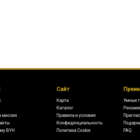
H
Сайт
Преи
с
Карта
Умные 
Каталог
Рекоме
 миссия
Правила и условия
Приглас
акты
Конфиденциальность
Подарк
му BYH
Политика Cookie
FAQ