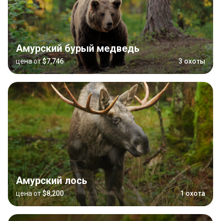
Амурский бурый медведь
цена от
$7,746
3 охоты
Амурский лось
цена от
$8,200
1 охота