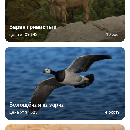
Баран гривистый
цена от
$3,642
10 охот
Белощёкая казарка
цена от
$4,625
4 охоты