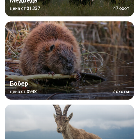
Медведь
цена от
$1,337
47 охот
Бобер
цена от
$948
2 охоты