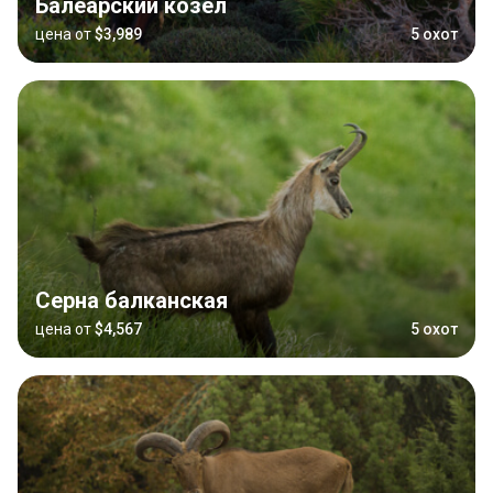
Балеарский козёл
цена от
$3,989
5 охот
Серна балканская
цена от
$4,567
5 охот