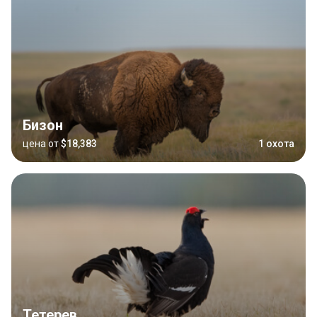
Бизон
цена от
$18,383
1 охота
Тетерев