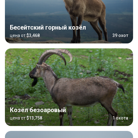
Бесейтский горный козёл
цена от
$3,468
39 охот
Козёл безоаровый
цена от
$13,758
1 охота