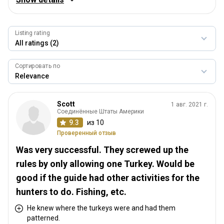
10.0
Гостеприимство
9.0
Listing rating
Профессиональный охотник / персонал
10.0
Сортировать по
Качество трофеев
10.0
Соответствие стоимости
Scott
1 авг. 2021 г.
10.0
Соединённые Штаты Америки
9.3
из 10
Проверенный отзыв
Was very successful. They screwed up the
rules by only allowing one Turkey. Would be
good if the guide had other activities for the
hunters to do. Fishing, etc.
He knew where the turkeys were and had them
patterned.