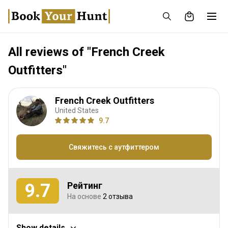
All reviews of "French Creek
Outfitters"
French Creek Outfitters
United States
9.7
Свяжитесь с аутфиттером
9.7
Рейтинг
На основе
2 отзыва
Охотничий опыт
Show details