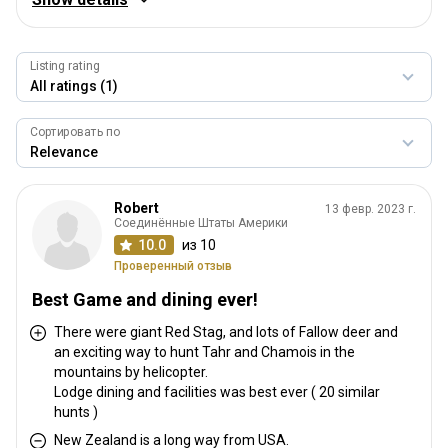
10.0
Гостеприимство
10.0
Listing rating
Профессиональный охотник / персонал
10.0
Сортировать по
Качество трофеев
10.0
Соответствие стоимости
Robert
13 февр. 2023 г.
10.0
Соединённые Штаты Америки
10.0
из 10
Проверенный отзыв
Best Game and dining ever!
There were giant Red Stag, and lots of Fallow deer and
an exciting way to hunt Tahr and Chamois in the
mountains by helicopter.
Lodge dining and facilities was best ever ( 20 similar
hunts )
New Zealand is a long way from USA.